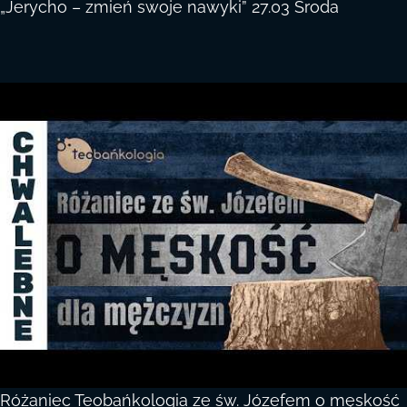
„Jerycho – zmień swoje nawyki” 27.03 Środa
Różaniec Teobańkologia ze św. Józefem o męskość