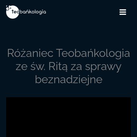
Przejdź
do
treści
Różaniec Teobańkologia
ze św. Ritą za sprawy
beznadziejne