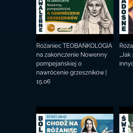
Różaniec TEOBAŃKOLOGIA
Róż
na zakończenie Nowenny
„Jak
pompejańskiej o
inny
nawrócenie grzeszników |
15.06