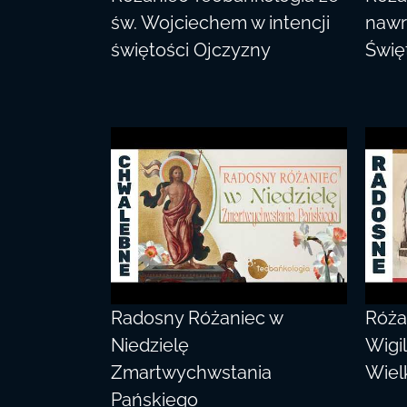
św. Wojciechem w intencji
nawr
świętości Ojczyzny
Świę
Radosny Różaniec w
Róża
Niedzielę
Wigi
Zmartwychwstania
Wiel
Pańskiego