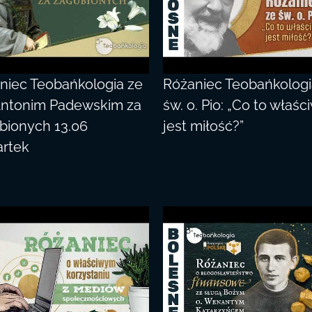
niec Teobańkologia ze
Różaniec Teobańkologi
Antonim Padewskim za
św. o. Pio: „Co to właśc
bionych 13.06
jest miłość?”
rtek