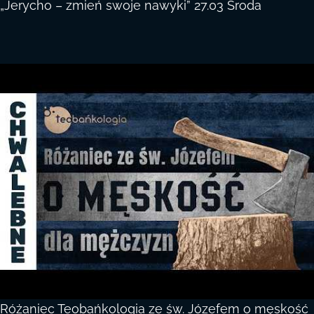
„Jerycho – zmień swoje nawyki” 27.03 Środa
Różaniec Teobańkologia ze św. Józefem o męskość