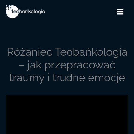
Przejdź
do
treści
Różaniec Teobańkologia
– jak przepracować
traumy i trudne emocje