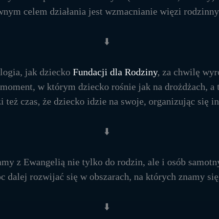
wnym celem działania jest wzmacnianie więzi rodzinnyc
⬇️
ogia, jak dziecko
Fundacji dla Rodziny
, za chwilę wyr
 moment, w którym dziecko rośnie jak na drożdżach, a t
zi też czas, że dziecko idzie na swoje, organizując się
⬇️
amy z Ewangelią nie tylko do rodzin, ale i osób samotn
c dalej rozwijać się w obszarach, na których znamy się 
⬇️