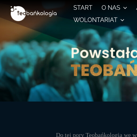
Przejdź
START
O NAS
do
WOLONTARIAT
treści
Do tej pory Teobańkologia we w