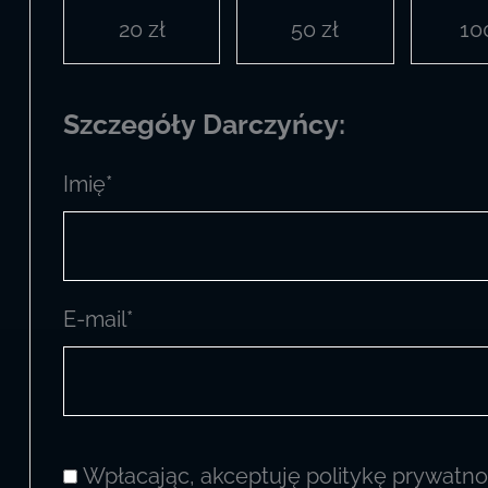
20 zł
50 zł
10
Szczegóły Darczyńcy:
Imię*
E-mail*
Zgody:
Wpłacając, akceptuję
politykę prywatn