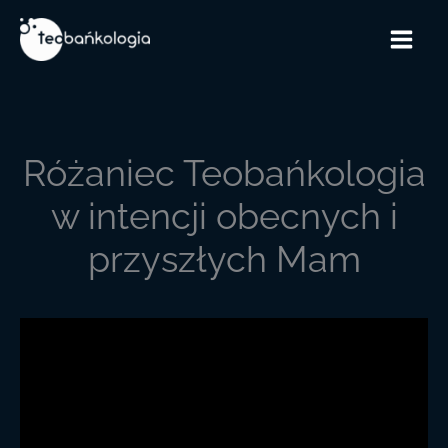
Przejdź
do
treści
Różaniec Teobańkologia
w intencji obecnych i
przyszłych Mam