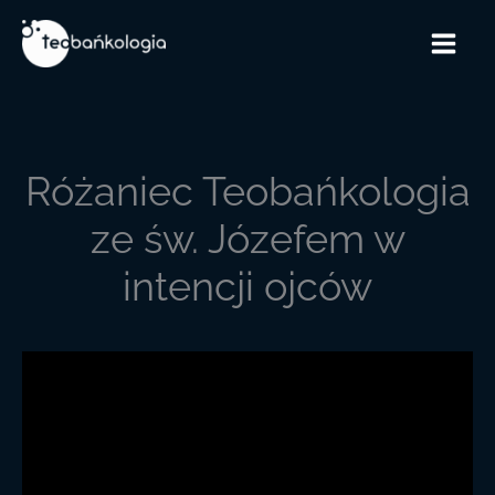
Przejdź
do
treści
Różaniec Teobańkologia
ze św. Józefem w
intencji ojców