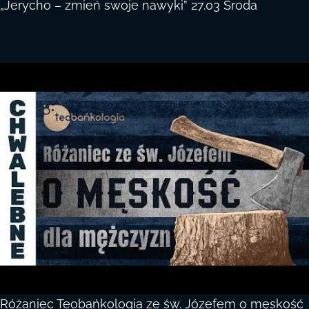
„Jerycho – zmień swoje nawyki” 27.03 Środa
Różaniec Teobańkologia ze św. Józefem o męskość