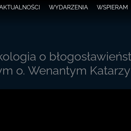
AKTUALNOŚCI
WYDARZENIA
WSPIERAM
ologia o błogosławieńs
żym o. Wenantym Katarz