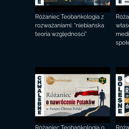
Różaniec Teobańkologia z
Róża
rozważaniami: “niebiańska
właś
teoria względności”
med
społ
Różaniec Teobańkologia o
Róża