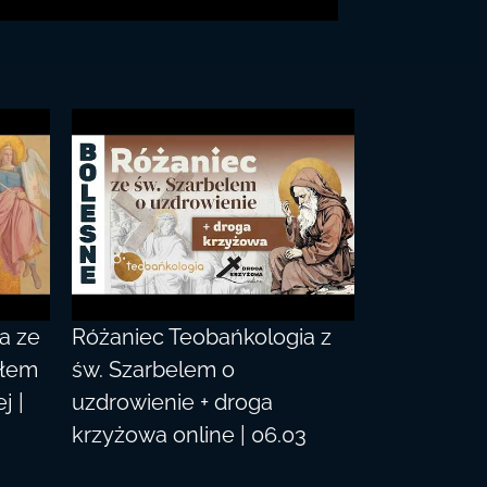
a ze
Różaniec Teobańkologia z
ołem
św. Szarbelem o
j |
uzdrowienie + droga
krzyżowa online | 06.03