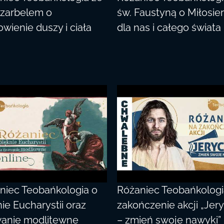
Szarbelem o
św. Faustyną o Miłosie
wienie duszy i ciała
dla nas i całego świata
niec Teobańkologia o
Różaniec Teobańkologi
ie Eucharystii oraz
zakończenie akcji „Jer
anie modlitewne
– zmień swoje nawyki” 