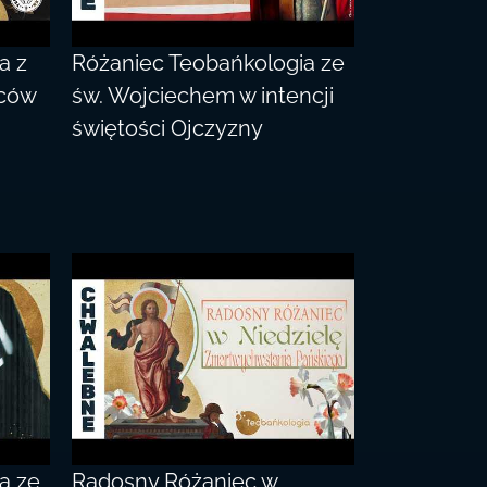
a z
Różaniec Teobańkologia ze
iców
św. Wojciechem w intencji
świętości Ojczyzny
a ze
Radosny Różaniec w