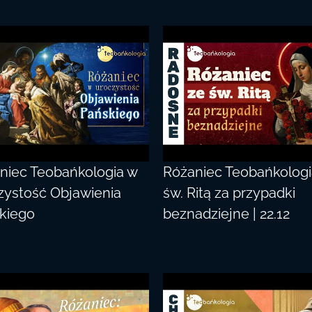
niec Teobańkologia w
Różaniec Teobańkologi
zystość Objawienia
św. Ritą za przypadki
kiego
beznadziejne | 22.12