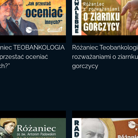
aniec TEOBAŃKOLOGIA
Różaniec Teobańkologi
 przestać oceniać
rozważaniami o ziarnk
ch?”
gorczycy