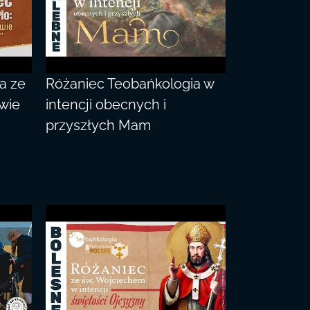
a ze
Różaniec Teobańkologia w
iwie
intencji obecnych i
przyszłych Mam