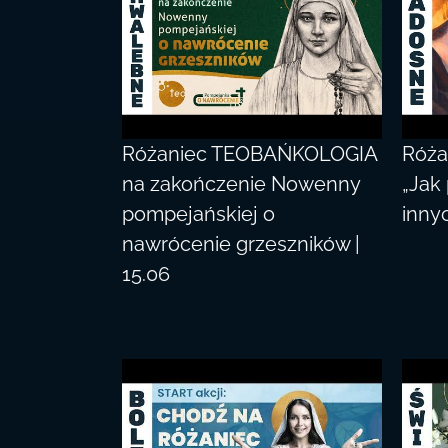
Różaniec TEOBAŃKOLOGIA
Róż
na zakończenie Nowenny
„Jak
pompejańskiej o
inny
nawrócenie grzeszników |
15.06