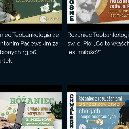
niec Teobańkologia ze
Różaniec Teobańkologi
Antonim Padewskim za
św. o. Pio: „Co to właśc
bionych 13.06
jest miłość?”
rtek