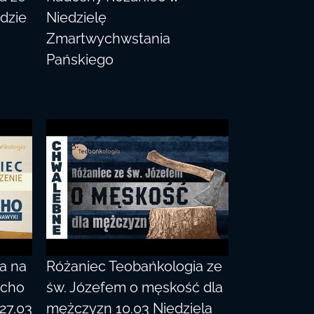
rdzie
Niedzielę
Zmartwychwstania
Pańskiego
a na
Różaniec Teobańkologia ze
ycho
św. Józefem o męskość dla
27.03
mężczyzn 10.03 Niedziela