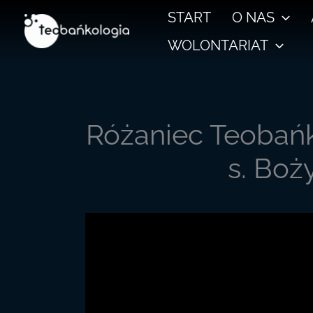
Przejdź
START
O NAS
do
WOLONTARIAT
treści
Różaniec Teobańk
s. Bo