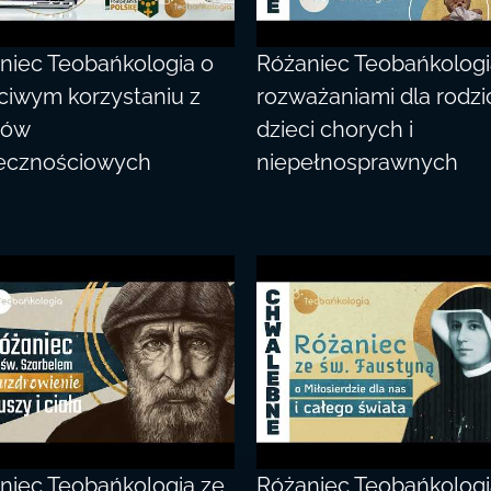
niec Teobańkologia o
Różaniec Teobańkologi
ciwym korzystaniu z
rozważaniami dla rodz
iów
dzieci chorych i
ecznościowych
niepełnosprawnych
niec Teobańkologia ze
Różaniec Teobańkologi