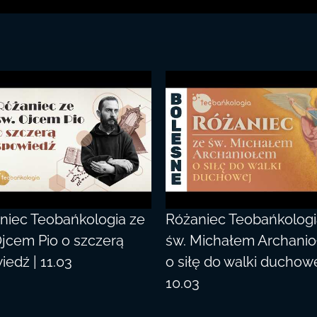
niec Teobańkologia ze
Różaniec Teobańkologi
Ojcem Pio o szczerą
św. Michałem Archani
iedź | 11.03
o siłę do walki duchowe
10.03