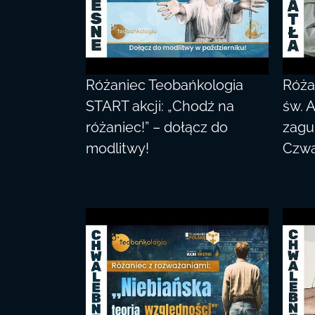
Różaniec Teobańkologia
Róża
START akcji: „Chodź na
św. 
różaniec!” – dołącz do
zagu
modlitwy!
Czwa