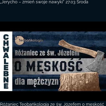
„Jerycho – zmień swoje nawyki” 27.03 Środa
Różaniec Teobańkologia ze św. Józefem o męskość