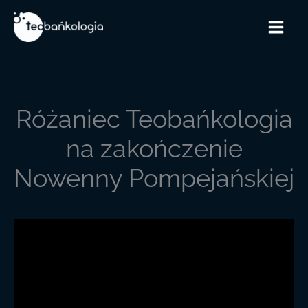
Przejdź
do
treści
Różaniec Teobańkologia
na zakończenie
Nowenny Pompejańskiej