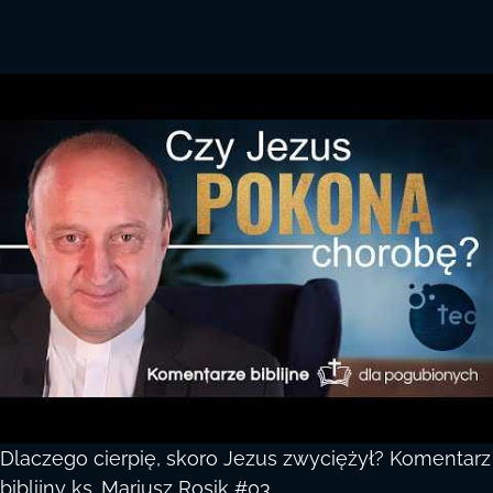
Dlaczego cierpię, skoro Jezus zwyciężył? Komentarz
biblijny ks. Mariusz Rosik #03