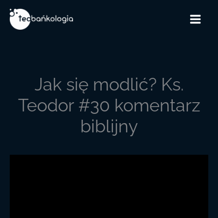
Przejdź
do
treści
Jak się modlić? Ks.
Teodor #30 komentarz
biblijny