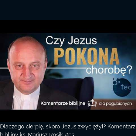
Dlaczego cierpię, skoro Jezus zwyciężył? Komentarz
biblijny ks. Mariusz Rosik #03