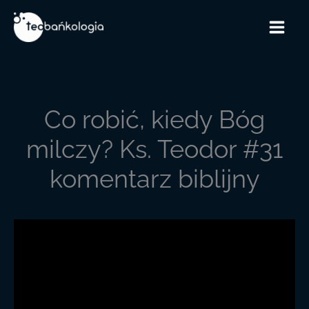
Przejdź
do
treści
Co robić, kiedy Bóg
milczy? Ks. Teodor #31
komentarz biblijny