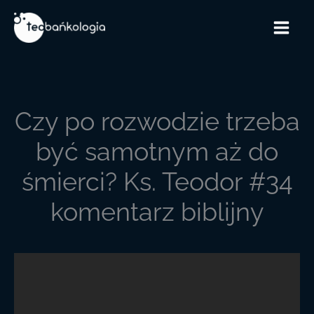
Przejdź
do
treści
Czy po rozwodzie trzeba
być samotnym aż do
śmierci? Ks. Teodor #34
komentarz biblijny