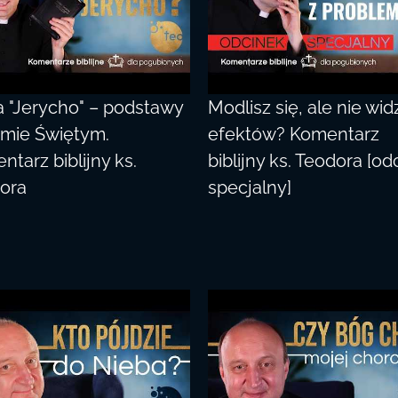
a "Jerycho" – podstawy
Modlisz się, ale nie wid
śmie Świętym.
efektów? Komentarz
tarz biblijny ks.
biblijny ks. Teodora [od
ora
specjalny]