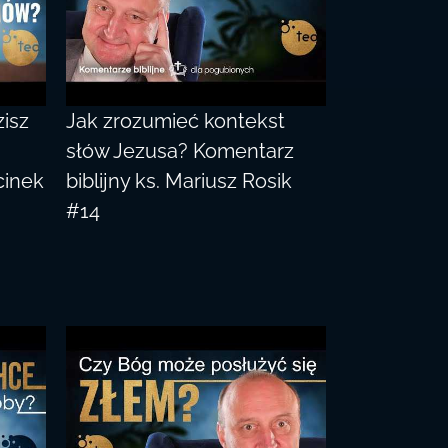
zisz
Jak zrozumieć kontekst
słów Jezusa? Komentarz
cinek
biblijny ks. Mariusz Rosik
#14