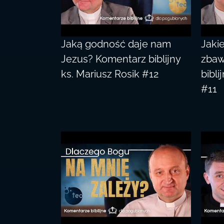
Jaką godność daje nam
Jaki
Jezus? Komentarz biblijny
zbaw
ks. Mariusz Rosik #12
bibli
#11