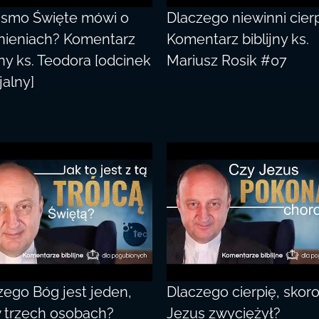
ismo Święte mówi o
Dlaczego niewinni cier
nieniach? Komentarz
Komentarz biblijny ks.
jny ks. Teodora [odcinek
Mariusz Rosik #07
jalny]
zego Bóg jest jeden,
Dlaczego cierpię, skor
w trzech osobach?
Jezus zwyciężył?