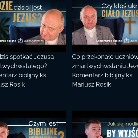
dziś spotkać Jezusa
Co przekonało uczniów
twychwstałego?
zmartwychwstaniu Jez
tarz biblijny ks.
Komentarz biblijny ks.
usz Rosik
Mariusz Rosik