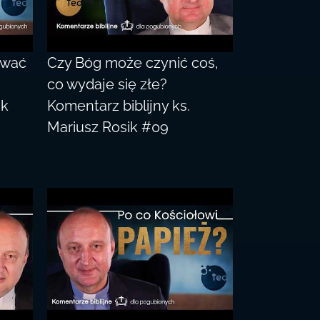
ować
Czy Bóg może czynić coś,
co wydaje się złe?
ik
Komentarz biblijny ks.
Mariusz Rosik #09