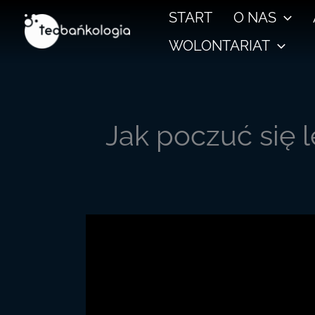
Przejdź
START
O NAS
do
WOLONTARIAT
treści
Jak poczuć się l