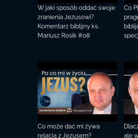
W jaki sposób oddać swoje
Co P
zranienia Jezusowi?
prag
Komentarz biblijny ks.
bibli
Mariusz Rosik #08
spec
Co może dać mi żywa
Dlac
relacja z Jezusem?
ale 