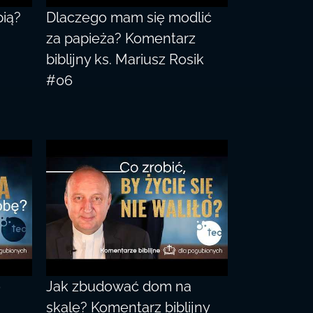
pią?
Dlaczego mam się modlić
za papieża? Komentarz
biblijny ks. Mariusz Rosik
#06
o
Jak zbudować dom na
skale? Komentarz biblijny