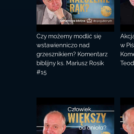
Czy możemy modlić się
Akcj
wstawienniczo nad
w Pi
grzesznikiem? Komentarz
Komen
biblijny ks. Mariusz Rosik
Teod
#15