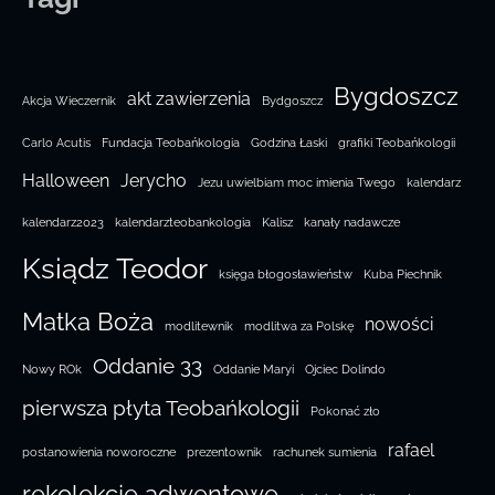
Bygdoszcz
akt zawierzenia
Akcja Wieczernik
Bydgoszcz
Carlo Acutis
Fundacja Teobańkologia
Godzina Łaski
grafiki Teobańkologii
Halloween
Jerycho
Jezu uwielbiam moc imienia Twego
kalendarz
kalendarz2023
kalendarzteobankologia
Kalisz
kanały nadawcze
Ksiądz Teodor
księga błogosławieństw
Kuba Piechnik
Matka Boża
nowości
modlitewnik
modlitwa za Polskę
Oddanie 33
Nowy ROk
Oddanie Maryi
Ojciec Dolindo
pierwsza płyta Teobańkologii
Pokonać zło
rafael
postanowienia noworoczne
prezentownik
rachunek sumienia
rekolekcje adwentowe