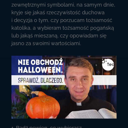
zewnętrznymi symbolami, na samym dnie,
kryje się jakaś rzeczywistość duchowa
i decyzja o tym, czy porzucam tożsamość
katolika, a wybieram tożsamość pogańską
lub jakąś mieszaną, czy opowiadam się
jasno za swoimi wartościami.
1. Bądź pewien, co wybierasz.