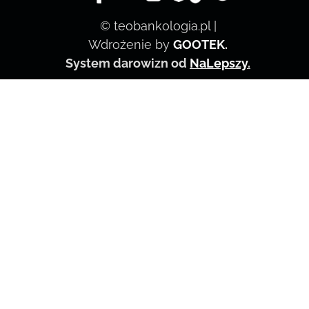
© teobankologia.pl |
Wdrożenie by
GOOTEK
.
System darowizn od
NaLepszy
.