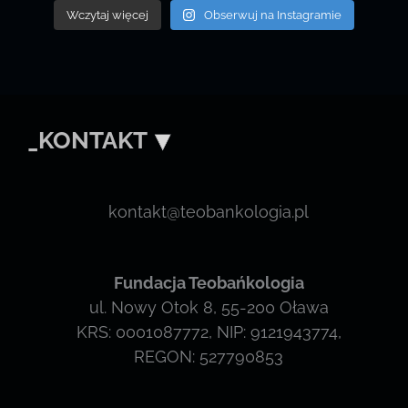
Wczytaj więcej
Obserwuj na Instagramie
_KONTAKT
kontakt@teobankologia.pl
Fundacja Teobańkologia
ul. Nowy Otok 8, 55-200 Oława
KRS: 0001087772, NIP: 9121943774,
REGON: 527790853