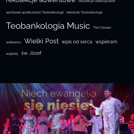
rekolekcje wielkopostne
spotkania społeczności Teobańkologii
teledyski Teobańkologii
Teobańkologia Music
The Chosen
Wielki Post
wpis od serca
wspieram
wielkanoc
św. Józef
wyjazdy