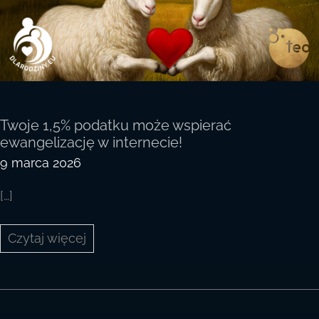
Twoje 1,5% podatku może wspierać
ewangelizację w internecie!
9 marca 2026
[…]
Twoje 1,5%
Czytaj więcej
podatku
może
wspierać
ewangelizację
w internecie!