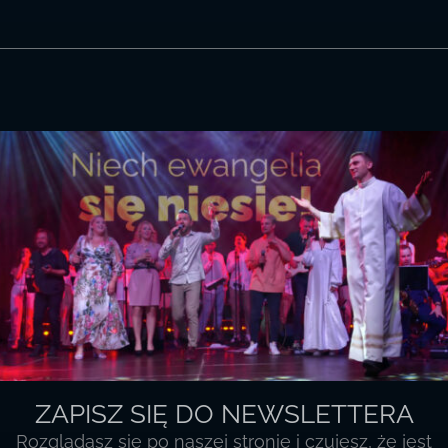
nowa
forma
wsparcia!
ZAPISZ SIĘ DO NEWSLETTERA
Rozglądasz się po naszej stronie i czujesz, że jest