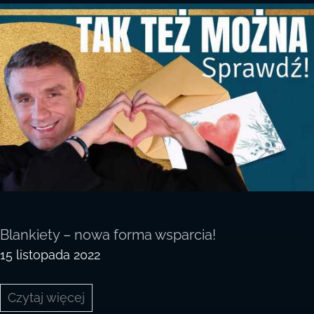
Blankiety – nowa forma wsparcia!
15 listopada 2022
Blankiety
Czytaj więcej
–