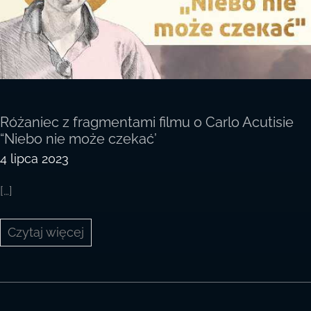
Różaniec z fragmentami filmu o Carlo Acutisie
“Niebo nie może czekać’
4 lipca 2023
[…]
Różaniec
Czytaj więcej
z fragmentami
filmu
o Carlo
Acutisie
“Niebo
nie może