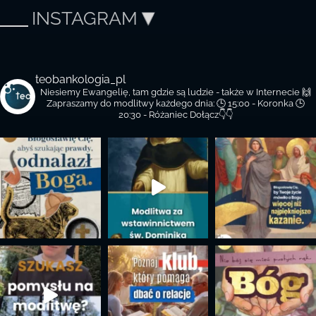
INSTAGRAM
teobankologia_pl
Niesiemy Ewangelię, tam gdzie są ludzie - także w Internecie 🙌
Zapraszamy do modlitwy każdego dnia:
🕒 15:00 - Koronka
🕒
20:30 - Różaniec
Dołącz👇👇