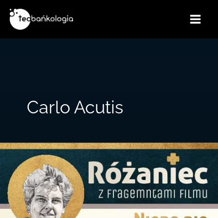
Przejdź
do
treści
Carlo Acutis