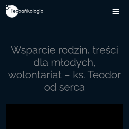
Przejdź
do
treści
Wsparcie rodzin, treści
dla młodych,
wolontariat – ks. Teodor
od serca