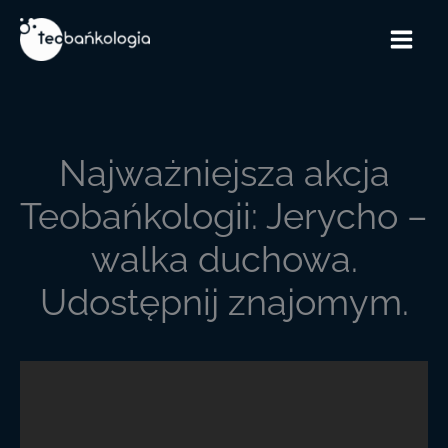
Przejdź
do
treści
Najważniejsza akcja
Teobańkologii: Jerycho –
walka duchowa.
Udostępnij znajomym.