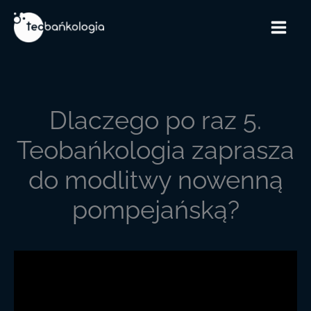
Przejdź
do
treści
Dlaczego po raz 5.
Teobańkologia zaprasza
do modlitwy nowenną
pompejańską?