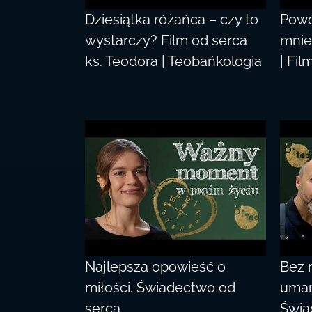
Dziesiątka różańca – czy to
Powó
wystarczy? Film od serca
mnie
ks. Teodora | Teobańkologia
| Fil
Najlepsza opowieść o
Bez 
miłości. Świadectwo od
umar
serca
Świa