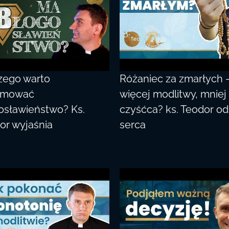
zego warto
Różaniec za zmarłych 
jmować
więcej modlitwy, mniej
osławieństwo? Ks.
czyśćca? ks. Teodor od
or wyjaśnia
serca