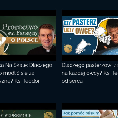
ka Na Skale: Dlaczego
Dlaczego pasterzowi z
o modlić się za
na każdej owcy? Ks. T
yznę? Ks. Teodor
od serca