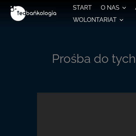
Przejdź
START
O NAS
do
WOLONTARIAT
treści
Prośba do tych