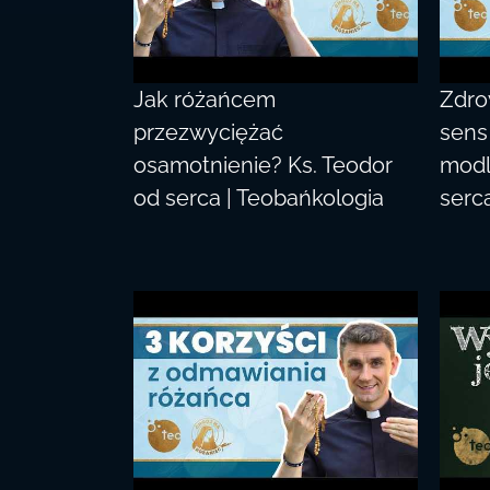
Jak różańcem
Zdro
przezwyciężać
sens
osamotnienie? Ks. Teodor
modl
od serca | Teobańkologia
serc