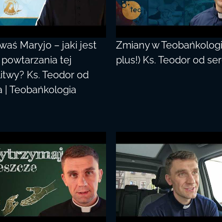
waś Maryjo – jaki jest
Zmiany w Teobańkologii
 powtarzania tej
plus!) Ks. Teodor od se
itwy? Ks. Teodor od
a | Teobańkologia