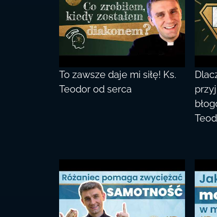
To zawsze daje mi siłę! Ks.
Dlac
Teodor od serca
przy
błog
Teod