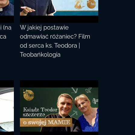
 (na
W jakiej postawie
rca
odmawiać różaniec? Film
od serca ks. Teodora |
Teobańkologia