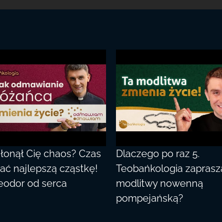
łonął Cię chaos? Czas
Dlaczego po raz 5.
ać najlepszą cząstkę!
Teobańkologia zaprasz
Teodor od serca
modlitwy nowenną
pompejańską?