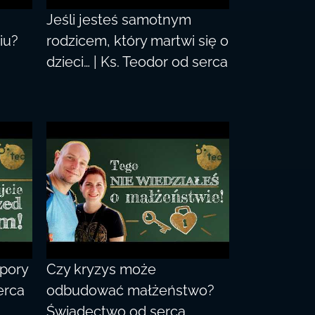
Jeśli jesteś samotnym
iu?
rodzicem, który martwi się o
dzieci… | Ks. Teodor od serca
 pory
Czy kryzys może
erca
odbudować małżeństwo?
Świadectwo od serca