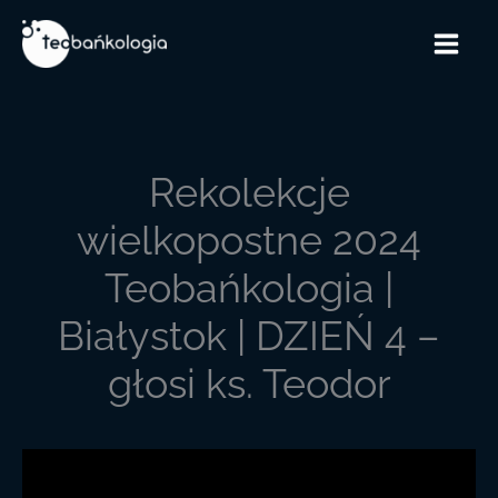
Przejdź
do
treści
Rekolekcje
wielkopostne 2024
Teobańkologia |
Białystok | DZIEŃ 4 –
głosi ks. Teodor