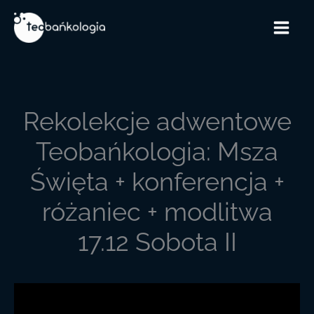
Przejdź
do
treści
Rekolekcje adwentowe
Teobańkologia: Msza
Święta + konferencja +
różaniec + modlitwa
17.12 Sobota II