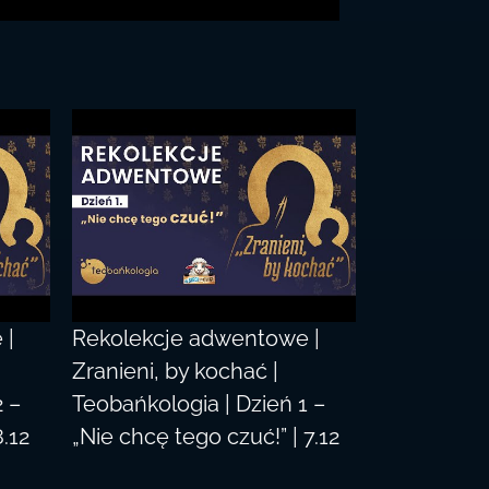
 |
Rekolekcje adwentowe |
Zranieni, by kochać |
2 –
Teobańkologia | Dzień 1 –
8.12
„Nie chcę tego czuć!” | 7.12