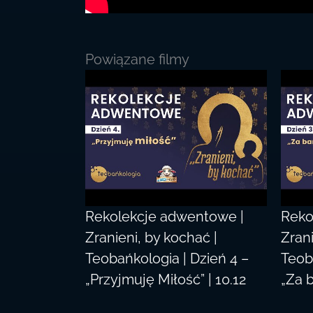
Powiązane filmy
Rekolekcje adwentowe |
Reko
Zranieni, by kochać |
Zrani
Teobańkologia | Dzień 4 –
Teob
„Przyjmuję Miłość” | 10.12
„Za b