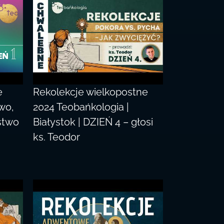
e
Rekolekcje wielkopostne
wo,
2024 Teobańkologia |
stwo
Białystok | DZIEŃ 4 – głosi
ks. Teodor