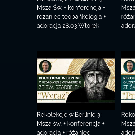
Msza Św. + konferencja +
Msza
różaniec teobańkologia +
róża
adoracja 28.03 Wtorek
ador
Rekolekcje w Berlinie 3:
Rekol
Msza św. + konferencja +
Msza
adoracja + różaniec
ador