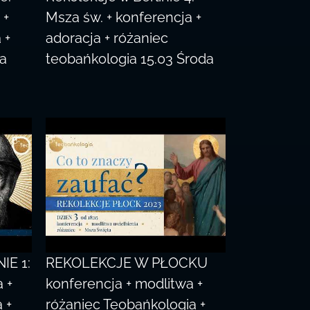
 +
Msza św. + konferencja +
 +
adoracja + różaniec
la
teobańkologia 15.03 Środa
IE 1:
REKOLEKCJE W PŁOCKU
 +
konferencja + modlitwa +
 +
różaniec Teobańkologia +