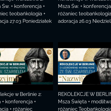
 Św. + konferencja +
Msza Św. + konferencja
niec teobańkologia +
różaniec teobańkologia
acja 27.03 Poniedziałek
adoracja 26.03 Niedzie
ekcje w Berlinie 2:
REKOLEKCJE W BERLIN
 + konferencja +
Msza Święta + modlitwa
acja + różaniec
różaniec Teobańkologia