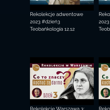
Rekolekcje adwentowe
Reko
2023 #dzień3
2023
Teobańkologia 12.12
Teob
Rekolekcje Warszawa 3:
Reko