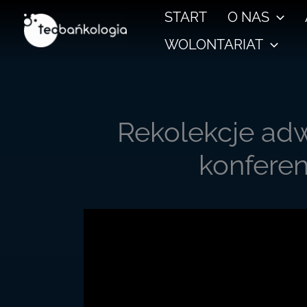
Przejdź
START
O NAS
do
WOLONTARIAT
treści
Rekolekcje ad
konferen