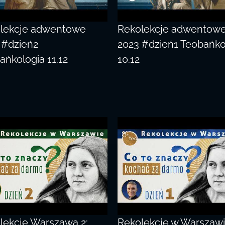
lekcje adwentowe
Rekolekcje adwentow
 #dzień2
2023 #dzień1 Teobańko
ańkologia 11.12
10.12
lekcje Warszawa 2:
Rekolekcje w Warszawi