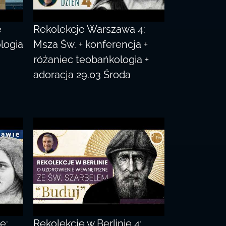
e
Rekolekcje Warszawa 4:
logia
Msza Św. + konferencja +
różaniec teobańkologia +
adoracja 29.03 Środa
e:
Rekolekcje w Berlinie 4: