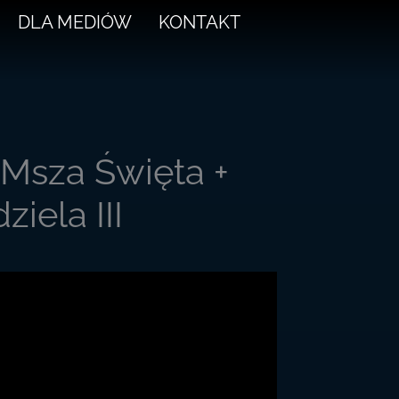
DLA MEDIÓW
KONTAKT
Msza Święta +
iela III