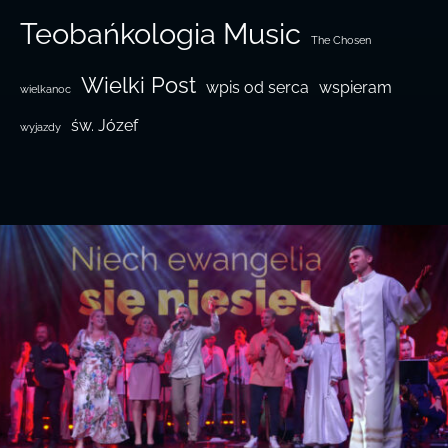
Teobańkologia Music
The Chosen
Wielki Post
wpis od serca
wspieram
wielkanoc
św. Józef
wyjazdy