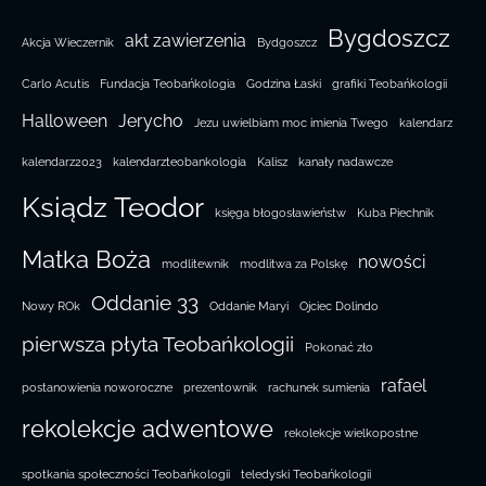
Bygdoszcz
akt zawierzenia
Akcja Wieczernik
Bydgoszcz
Carlo Acutis
Fundacja Teobańkologia
Godzina Łaski
grafiki Teobańkologii
Halloween
Jerycho
Jezu uwielbiam moc imienia Twego
kalendarz
kalendarz2023
kalendarzteobankologia
Kalisz
kanały nadawcze
Ksiądz Teodor
księga błogosławieństw
Kuba Piechnik
Matka Boża
nowości
modlitewnik
modlitwa za Polskę
Oddanie 33
Nowy ROk
Oddanie Maryi
Ojciec Dolindo
pierwsza płyta Teobańkologii
Pokonać zło
rafael
postanowienia noworoczne
prezentownik
rachunek sumienia
rekolekcje adwentowe
rekolekcje wielkopostne
spotkania społeczności Teobańkologii
teledyski Teobańkologii