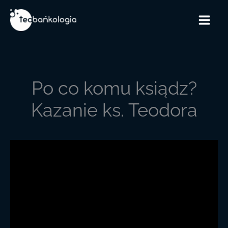
Przejdź
do
treści
Po co komu ksiądz?
Kazanie ks. Teodora