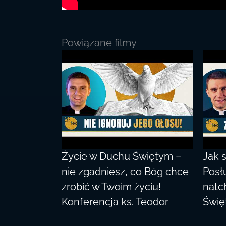
Powiązane filmy
Życie w Duchu Świętym –
Jak s
nie zgadniesz, co Bóg chce
Posł
zrobić w Twoim życiu!
natc
Konferencja ks. Teodor
Świę