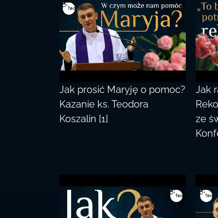
Jak prosić Maryję o pomoc?
Jak r
Kazanie ks. Teodora
Reko
Koszalin [1]
ze ś
Konf