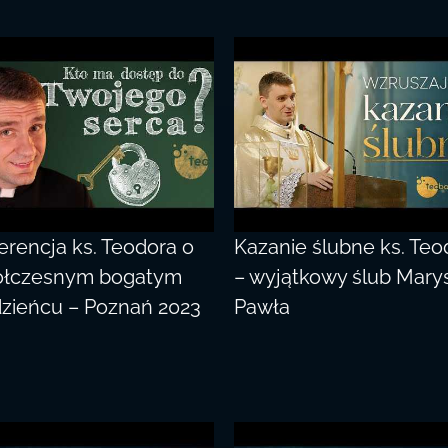
erencja ks. Teodora o
Kazanie ślubne ks. Teo
łczesnym bogatym
– wyjątkowy ślub Marysi
zieńcu – Poznań 2023
Pawła