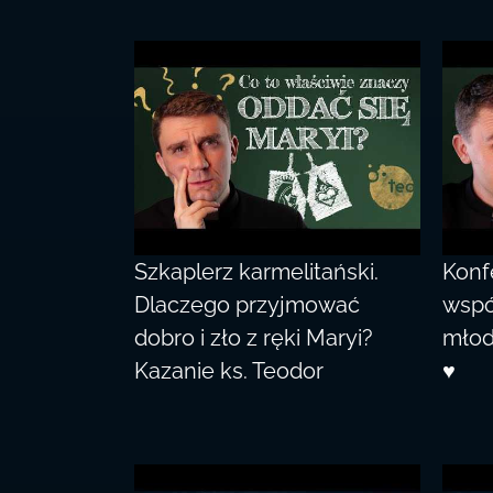
Szkaplerz karmelitański.
Konf
Dlaczego przyjmować
wspó
dobro i zło z ręki Maryi?
młod
Kazanie ks. Teodor
♥️