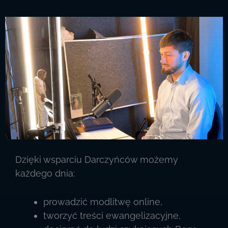
Dzięki wsparciu Darczyńców możemy
każdego dnia:
prowadzić modlitwę online,
tworzyć treści ewangelizacyjne,