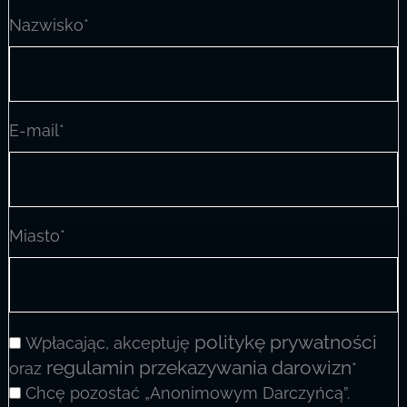
Nazwisko*
E-mail*
Miasto*
Zgody:
politykę prywatności
Wpłacając, akceptuję
regulamin przekazywania darowizn
oraz
*
Chcę pozostać „Anonimowym Darczyńcą”.