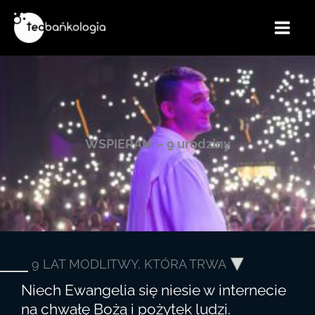
Przejdź
do
treści
WSPIERAM – 9 urodziny
9 LAT MODLITWY, KTÓRA TRWA
Niech Ewangelia się niesie w internecie
na chwałę Bożą i pożytek ludzi.