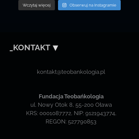
Wczytaj więcej
Obserwuj na Instagramie
_KONTAKT
kontakt@teobankologia.pl
Fundacja Teobańkologia
ul. Nowy Otok 8, 55-200 Oława
KRS: 0001087772, NIP: 9121943774,
REGON: 527790853