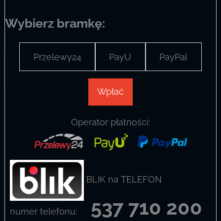
Wybierz bramkę:
Przelewy24
PayU
PayPal
Wpłać
Operator płatności:
BLIK na TELEFON
537 710 200
numer telefonu: