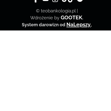
© teobankologia.pl |
GOOTEK
Wdrożenie by
.
NaLepszy
System darowizn od
.