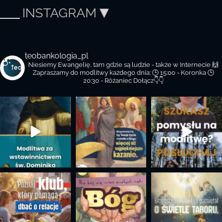
INSTAGRAM
teobankologia_pl
Niesiemy Ewangelię, tam gdzie są ludzie - także w Internecie 🙌
Zapraszamy do modlitwy każdego dnia:
🕒 15:00 - Koronka
🕒
20:30 - Różaniec
Dołącz👇👇