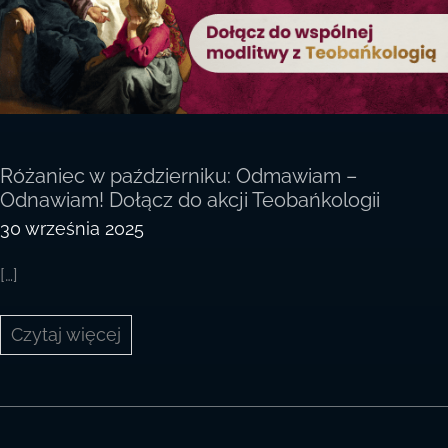
Różaniec w październiku: Odmawiam –
Odnawiam! Dołącz do akcji Teobańkologii
30 września 2025
[…]
Różaniec
Czytaj więcej
w październiku:
Odmawiam
–
Odnawiam!
Dołącz
do akcji