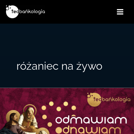
Przejdź
do
treści
różaniec na żywo