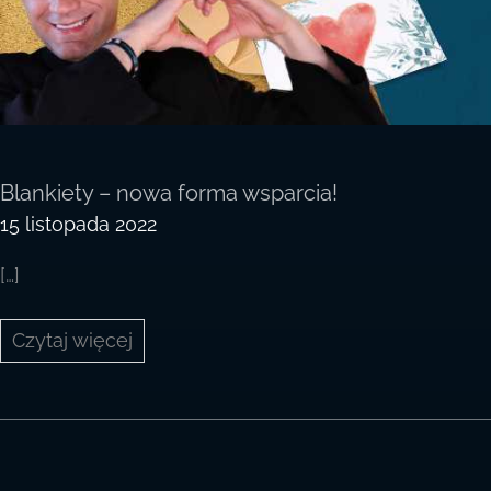
Blankiety – nowa forma wsparcia!
15 listopada 2022
[…]
Blankiety
Czytaj więcej
–
nowa
forma
wsparcia!