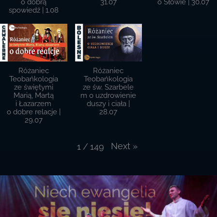
o dobrą
31.07
o Słowie | 30.07
spowiedź | 1.08
Różaniec
Różaniec
Teobańkologia
Teobańkologia
ze świętymi
ze św. Szarbele
Marią, Martą
m o uzdrowienie
i Łazarzem
duszy i ciała |
o dobre relacje |
28.07
29.07
Next
»
1
/
149