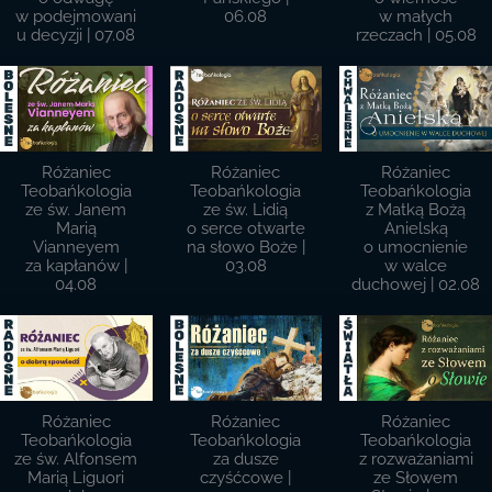
w podejmowani
06.08
w małych
u decyzji | 07.08
rzeczach | 05.08
Różaniec
Różaniec
Różaniec
Teobańkologia
Teobańkologia
Teobańkologia
ze św. Janem
ze św. Lidią
z Matką Bożą
Marią
o serce otwarte
Anielską
Vianneyem
na słowo Boże |
o umocnienie
za kapłanów |
03.08
w walce
04.08
duchowej | 02.08
Różaniec
Różaniec
Różaniec
Teobańkologia
Teobańkologia
Teobańkologia
ze św. Alfonsem
za dusze
z rozważaniami
Marią Liguori
czyśćcowe |
ze Słowem