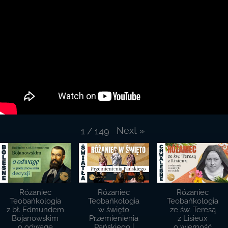
Next
»
1
/
149
Różaniec
Różaniec
Różaniec
Teobańkologia
Teobańkologia
Teobańkologia
z bł. Edmundem
w święto
ze św. Teresą
Bojanowskim
Przemienienia
z Lisieux
o odwagę
Pańskiego |
o wierność