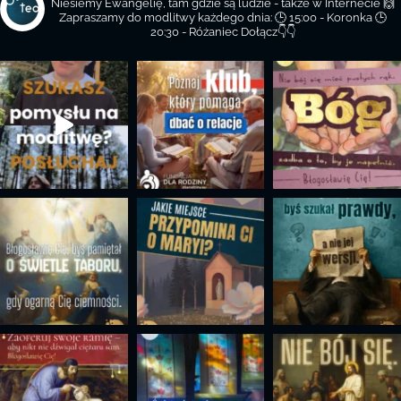
Niesiemy Ewangelię, tam gdzie są ludzie - także w Internecie 🙌
Zapraszamy do modlitwy każdego dnia:
🕒 15:00 - Koronka
🕒
20:30 - Różaniec
Dołącz👇👇