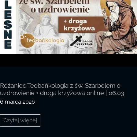
Różaniec Teobańkologia z św. Szarbelem o
uzdrowienie + droga krzyżowa online | 06.03
6 marca 2026
Różaniec
Czytaj więcej
Teobańkologia
z
św.