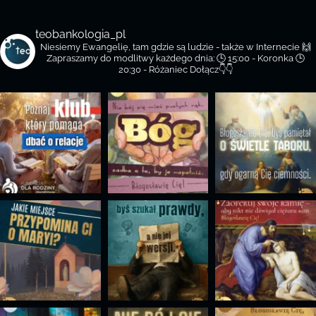
teobankologia_pl
Niesiemy Ewangelię, tam gdzie są ludzie - także w Internecie 🙌
Zapraszamy do modlitwy każdego dnia:
🕒 15:00 - Koronka
🕒
20:30 - Różaniec
Dołącz👇👇