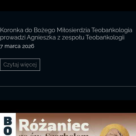
Koronka do Bożego Miłosierdzia Teobańkologia
prowadzi Agnieszka z zespołu Teobańkologii
7 marca 2026
Koronka
Czytaj więcej
do
Bożego
Miłosierdzia
Teobańkologia
prowadzi
Agnieszka
z
zespołu
Teobańkologii