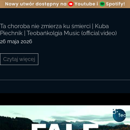
Ta choroba nie zmierza ku śmierci | Kuba
Piechnik | Teobańkolgia Music (official video)
26 maja 2026
Ta
Czytaj więcej
choroba
nie
zmierza
ku
śmierci
|
Kuba
Piechnik
|
Teobańkolgia
Music
(official
video)