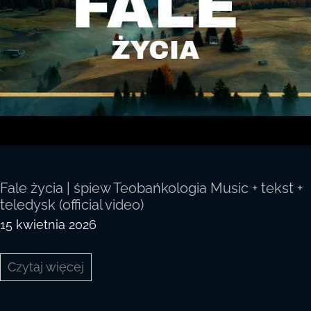
Fale życia | śpiew Teobańkologia Music + tekst +
teledysk (official video)
15 kwietnia 2026
Fale
Czytaj więcej
życia
|
śpiew