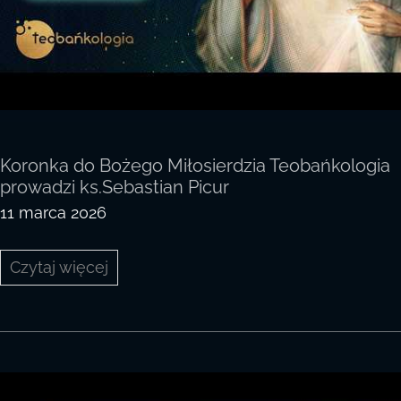
Koronka do Bożego Miłosierdzia Teobańkologia
prowadzi ks.Sebastian Picur
11 marca 2026
Koronka
Czytaj więcej
do
Bożego
Miłosierdzia
Teobańkologia
prowadzi
ks.Sebastian
Picur