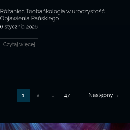
Różaniec Teobańkologia w uroczystość
Objawienia Pańskiego
6 stycznia 2026
Różaniec
Czytaj więcej
Teobańkologia
w
uroczystość
Objawienia
Pańskiego
1
2
…
47
Następny
→