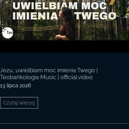
Jezu, uwielbiam moc imienia Twego |
Teobańkologia Music | official video
13 lipca 2026
Jezu,
Czytaj więcej
uwielbiam
moc
imienia
Twego
|