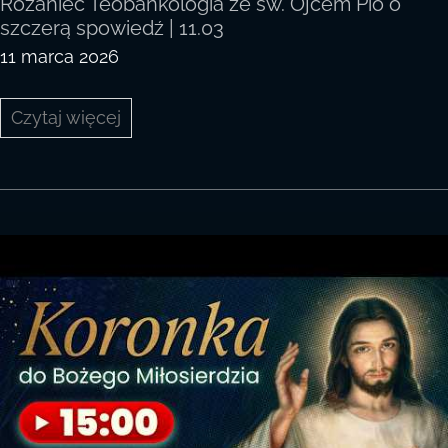
Różaniec Teobańkologia ze św. Ojcem Pio o
szczerą spowiedź | 11.03
11 marca 2026
Różaniec
Czytaj więcej
Teobańkologia
ze
św.
Ojcem
Pio
o
szczerą
spowiedź
|
11.03