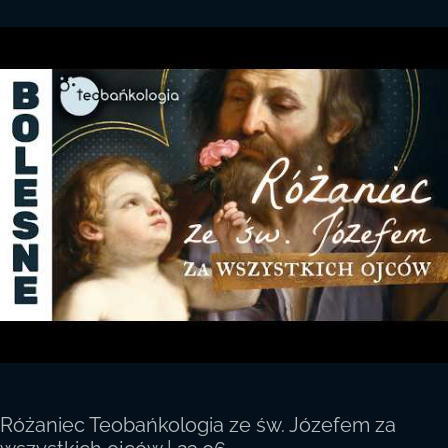
Teobańkologia
Music
|
official
video
Różaniec Teobańkologia ze św. Józefem za