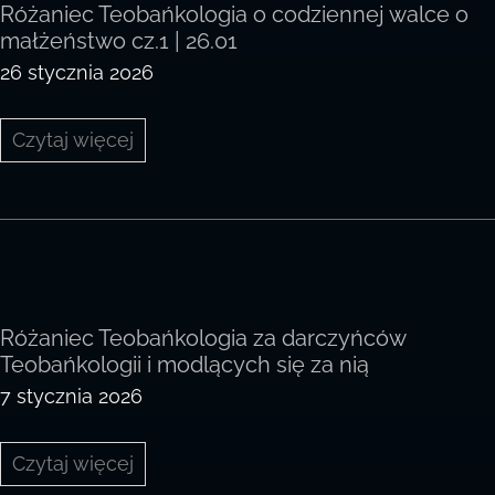
Różaniec Teobańkologia o codziennej walce o
małżeństwo cz.1 | 26.01
26 stycznia 2026
Różaniec
Czytaj więcej
Teobańkologia
o
codziennej
walce
o
małżeństwo
cz.1
|
26.01
Różaniec Teobańkologia za darczyńców
Teobańkologii i modlących się za nią
7 stycznia 2026
Różaniec
Czytaj więcej
Teobańkologia