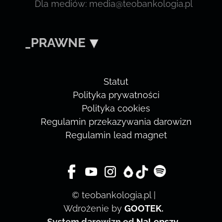
Dla mediów: media@teobankologia.pl
_PRAWNE
Statut
Polityka prywatności
Polityka cookies
Regulamin przekazywania darowizn
Regulamin lead magnet
© teobankologia.pl |
Wdrożenie by
GOOTEK
.
System darowizn od
NaLepszy
.