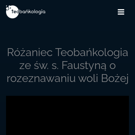
Przejdź
do
treści
Różaniec Teobańkologia
ze św. s. Faustyną o
rozeznawaniu woli Bożej