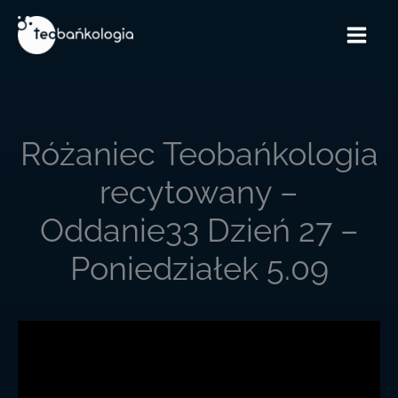
Przejdź
do
treści
Różaniec Teobańkologia
recytowany –
Oddanie33 Dzień 27 –
Poniedziałek 5.09