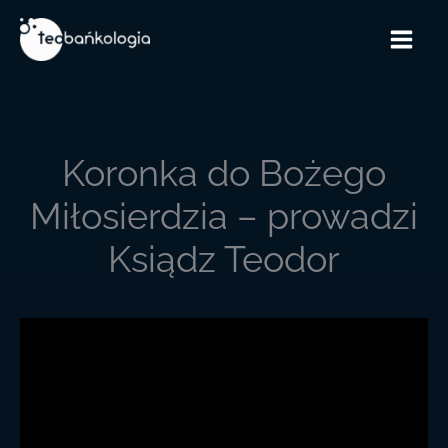
Przejdź
do
treści
Koronka do Bożego
Miłosierdzia – prowadzi
Ksiądz Teodor