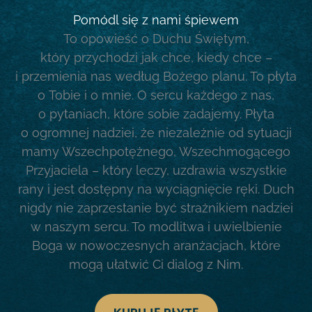
Pomódl się z nami śpiewem
To opowieść o Duchu Świętym,
który przychodzi jak chce, kiedy chce –
i przemienia nas według Bożego planu. To płyta
o Tobie i o mnie. O sercu każdego z nas,
o pytaniach, które sobie zadajemy. Płyta
o ogromnej nadziei, że niezależnie od sytuacji
mamy Wszechpotężnego, Wszechmogącego
Przyjaciela – który leczy, uzdrawia wszystkie
rany i jest dostępny na wyciągnięcie ręki. Duch
nigdy nie zaprzestanie być strażnikiem nadziei
w naszym sercu. To modlitwa i uwielbienie
Boga w nowoczesnych aranżacjach, które
mogą ułatwić Ci dialog z Nim.