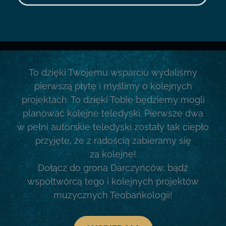
To dzięki Twojemu wsparciu wydaliśmy
pierwszą płytę i myślimy o kolejnych
projektach. To dzięki Tobie będziemy mogli
planować kolejne teledyski. Pierwsze dwa
w pełni autorskie teledyski zostały tak ciepło
przyjęte, że z radością zabieramy się
za kolejne!
Dołącz do grona Darczyńców, bądź
współtwórcą tego i kolejnych projektów
muzycznych Teobańkologii!