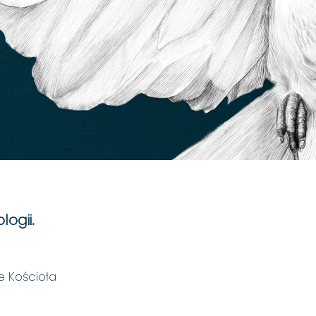
logii.
e Kościoła