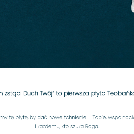
h zstąpi Duch Twój” to pierwsza płyta Teobańko
śmy tę płytę, by dać nowe tchnienie – Tobie, wspólnoci
i każdemu, kto szuka Boga.