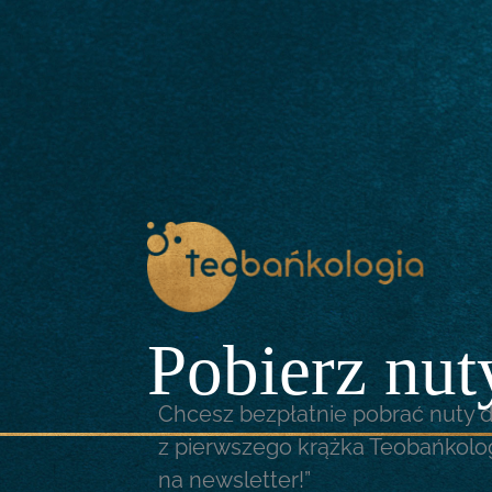
Przejdź
do
treści
Pobierz nut
Chcesz bezpłatnie pobrać nuty
z pierwszego krążka Teobańkologi
na newsletter!”