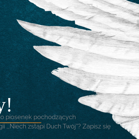
y!
 do piosenek pochodzących
i ,,Niech zstąpi Duch Twój”? Zapisz się