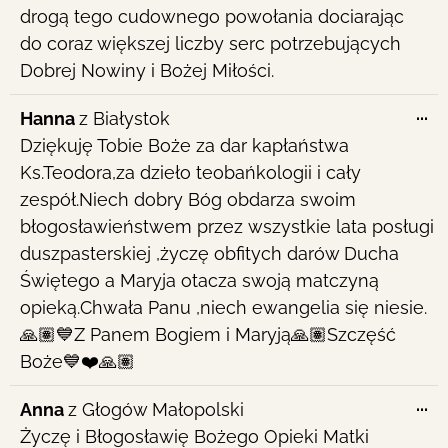
drogą tego cudownego powołania dociarając
do coraz większej liczby serc potrzebujących
Dobrej Nowiny i Bożej Miłości.
To
...
Hanna
z
Białystok
th
Dziękuję Tobie Boże za dar kapłaństwa
me
Ks.Teodora,za dzieło teobańkologii i cały
zespół.Niech dobry Bóg obdarza swoim
błogosławieństwem przez wszystkie lata posługi
duszpasterskiej ,życzę obfitych darów Ducha
Świętego a Maryja otacza swoją matczyną
opieką.Chwała Panu ,niech ewangelia się niesie.
🙏🏽💙Z Panem Bogiem i Maryją🙏🏽Szczęść
Boże💙❤️🙏🏽
To
...
Anna
z
Głogów Małopolski
th
Życzę i Błogosławię Bożego Opieki Matki
me