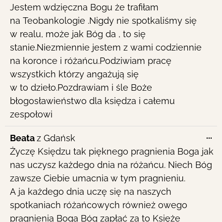
Jestem wdzięczna Bogu że trafiłam
me
na Teobankologie .Nigdy nie spotkaliśmy się
w realu, może jak Bóg da , to się
stanie.Niezmiennie jestem z wami codziennie
na koronce i różańcu.Podziwiam pracę
wszystkich którzy angażują się
w to dzieło.Pozdrawiam i śle Boże
błogosławieństwo dla księdza i całemu
zespołowi
To
...
Beata
z
Gdańsk
th
Życzę Księdzu tak pięknego pragnienia Boga jak
me
nas uczysz każdego dnia na różańcu. Niech Bóg
zawsze Ciebie umacnia w tym pragnieniu.
A ja każdego dnia uczę się na naszych
spotkaniach różańcowych również owego
pragnienia Boga Bóg zapłać za to Księże