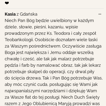
❤️
To
...
Kasia
z
Gdańska
th
Niech Pan Bóg będzie uwielbiony w każdym
me
dziele, słowie, pieśni, kazaniu, wpisie
prowadzonym przez Ks. Teodora i cały zespół
Teobańkologii. Osobiście doznałam wiele łaski
za Waszym pośrednictwem. Oczywiście zasługa
Boga jest największa i Jemu oddaje wszelką
chwałę i cześć, ale tak jak malarz potrzebuje
pędzla i farb by namalować obraz, tak jak lekarz
potrzebuje skalpel do operacji, czy drwal piły
do ścięcia drzewa. Tak i Pan Bóg potrzebuje Was,
aby móc czynić cuda, posługując się Wami jak
najwspanialszymi narzędziami i dziękuję Wam
za Wasze fiat do tej posługi. Niech Duch Święty
razem z Jego Oblubienicą Maryją prowadzi was