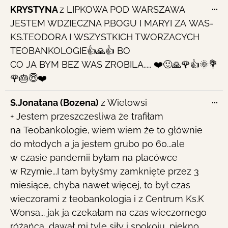
To
...
KRYSTYNA
z
LIPKOWA POD WARSZAWA
th
JESTEM WDZIECZNA P.BOGU I MARYI ZA WAS-
me
KS.TEODORA I WSZYSTKICH TWORZACYCH
TEOBANKOLOGIE👍🙏👍 BO
CO JA BYM BEZ WAS ZROBILA..... ❤️🙂🙏🌹👍🌞💐
🌹🎂😇❤️
To
...
S.Jonatana (Bozena)
z
Wielowsi
th
+ Jestem przeszczesliwa że trafiłam
me
na Teobankologie, wiem wiem że to głównie
do młodych a ja jestem grubo po 60...ale
w czasie pandemii byłam na placówce
w Rzymie...I tam byłyśmy zamknięte przez 3
miesiące, chyba nawet więcej, to był czas
wieczorami z teobankologia i z Centrum Ks.K
Wonsa... jak ja czekałam na czas wieczornego
różańca...dawał mi tyle siły i spokoju...piękno