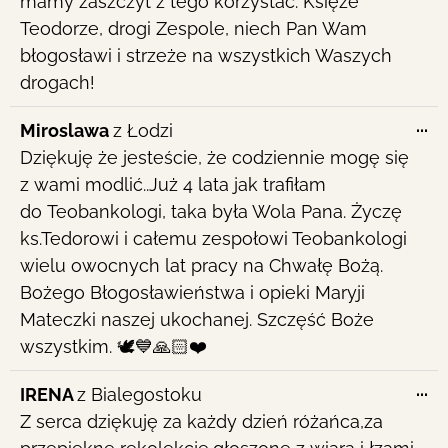
mamy zaszczyt z tego korzystać. Księże
Teodorze, drogi Zespole, niech Pan Wam
błogosławi i strzeże na wszystkich Waszych
drogach!
To
...
Miroslawa
z
Łodzi
th
Dziękuję że jesteście, że codziennie mogę się
me
z wami modlić..Już 4 lata jak trafiłam
do Teobankologi, taka była Wola Pana. Życzę
ks.Tedorowi i całemu zespołowi Teobankologi
wielu owocnych lat pracy na Chwałę Bożą.
Bożego Błogosławieństwa i opieki Maryji
Mateczki naszej ukochanej. Szczęść Boże
wszystkim. 🕊💙🙏🏻❤️
To
...
IRENA
z
Bialegostoku
th
Z serca dziękuję za każdy dzień różańca,za
me