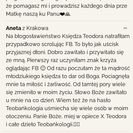
że pomagasz mi i prowadzisz każdego dnia prze
Matkę naszą ku Panu❤️🙏
To
...
Aneta
z
Krakowa
th
Na błogosławieństwo Księdza Teodora natrafiłam
me
przypadkowo scrolując FB. To było jak uścisk
przyjaznej dłoni. Dobro zawitało i przywitało się
ze mną. Pierwszy raz uczyniłam znak krzyża
oglądając FB 🙂 Od razu poczułam że ta mądrość
młodziukiego księdza to dar od Boga. Pociagnęła
mnie ta miłość i żarliwość. Od tamtej pory wiele
się zmieniło w moim życiu. Słowo Boże zawitało
u mnie na co dzień. Wiem też że na hasło
Teobańkologia uśmiecha się wiele osób w moim
otoczeniu. Panie Boże, miej w opiece X. Teodora
i całe dzieło Teobańkologii.❤️‍🔥