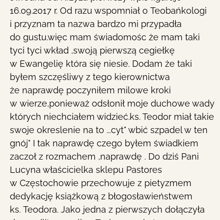
16.09.2017 r. Od razu wspomniał o Teobańkologi
i przyznam ta nazwa bardzo mi przypadła
do gustu.więc mam świadomośc że mam taki
tyci tyci wkład ,swoją pierwszą cegiełkę
w Ewangelię która się niesie. Dodam że taki
byłem szczęśliwy z tego kierownictwa
że naprawdę poczyniłem milowe kroki
w wierze,ponieważ odsłonił moje duchowe wady
których niechciałem widzieć.ks. Teodor miał takie
swoje okreslenie na to ...cyt" wbić szpadel w ten
gnój" I tak naprawdę czego byłem świadkiem
zaczoł z rozmachem ,naprawdę . Do dziś Pani
Lucyna właścicielka sklepu Pastores
w Częstochowie przechowuje z pietyzmem
dedykację książkową z błogosławieństwem
ks. Teodora. Jako jedna z pierwszych dołączyła