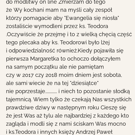
do modlitwy on line Zmierzam do tego
że Wy kochani mam na myśli cały zespół
którzy pomagacie aby "Ewangelia się niosła"
zostaliście wymodleni przez ks. Teodora
.Oczywiście że przejmę i to z wielką chęcią część
tego plecaka aby ks. Teodorowi było lżej
i odpowiedzialność również.Kiedy pojawiła się
pierwsza Margaretka to ochoczo dołączyłem
na samym początku ale nie pamiętam
czy w 2017 czy 2018 moim dniem jest sobota,
ale sami wiecie że na tej "dziesiątce"
nie poprzestaje............. i niech to pozostanie słodką
tajemnicą. Wiem tylko że czekają Nas wszystkich
prawdziwe dziwy w następnym roku Cieszę się
że jest Was aż tylu ale najbardziej z każdego kto
zagląda i modli się z nami ściskam Was mocno
i ks.Teodora i innych księży Andrzej Paweł