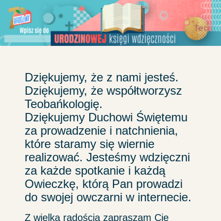
Przejdź
do
treści
Dziękujemy, że z nami jesteś.
Dziękujemy, że współtworzysz
Teobańkologię.
Dziękujemy Duchowi Świętemu
za prowadzenie i natchnienia,
które staramy się wiernie
realizować. Jesteśmy wdzięczni
za każde spotkanie i każdą
Owieczkę, którą Pan prowadzi
do swojej owczarni w internecie.
Z wielką radością zapraszam Cię