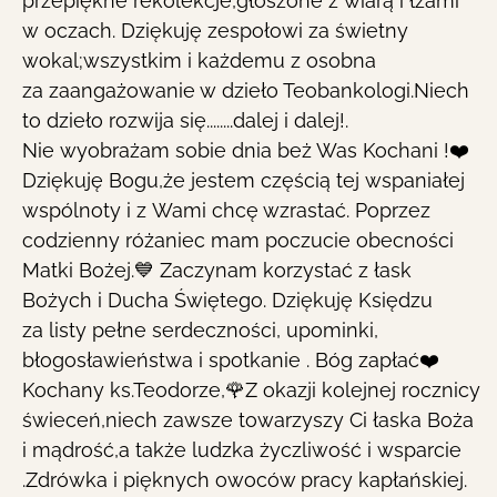
przepiękne rekolekcje,głoszone z wiarą i łzami
w oczach. Dziękuję zespołowi za świetny
wokal;wszystkim i każdemu z osobna
za zaangażowanie w dzieło Teobankologi.Niech
to dzieło rozwija się........dalej i dalej!.
Nie wyobrażam sobie dnia beż Was Kochani !❤️
Dziękuję Bogu,że jestem częścią tej wspaniałej
wspólnoty i z Wami chcę wzrastać. Poprzez
codzienny różaniec mam poczucie obecności
Matki Bożej.💙 Zaczynam korzystać z łask
Bożych i Ducha Świętego. Dziękuję Księdzu
za listy pełne serdeczności, upominki,
błogosławieństwa i spotkanie . Bóg zapłać❤️
Kochany ks.Teodorze,🌹Z okazji kolejnej rocznicy
świeceń,niech zawsze towarzyszy Ci łaska Boża
i mądrość,a także ludzka życzliwość i wsparcie
.Zdrówka i pięknych owoców pracy kapłańskiej.