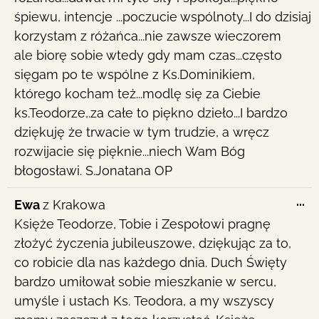
śpiewu, intencje ...poczucie wspólnoty...I do dzisiaj
korzystam z różańca...nie zawsze wieczorem
ale biorę sobie wtedy gdy mam czas...często
sięgam po te wspólne z Ks.Dominikiem,
którego kocham też...modlę się za Ciebie
ks.Teodorze,.za całe to piękno dzieło...I bardzo
dziękuję że trwacie w tym trudzie, a wręcz
rozwijacie się pięknie...niech Wam Bóg
błogosławi. S.Jonatana OP
To
...
Ewa
z
Krakowa
th
Księże Teodorze, Tobie i Zespołowi pragnę
me
złożyć życzenia jubileuszowe, dziękując za to,
co robicie dla nas każdego dnia. Duch Święty
bardzo umiłował sobie mieszkanie w sercu,
umyśle i ustach Ks. Teodora, a my wszyscy