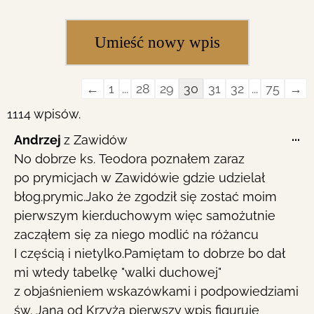
Guestbook
←
1
...
28
29
30
31
32
...
75
→
list
1114 wpisów.
navigation
To
...
Andrzej
z
Zawidów
th
No dobrze ks. Teodora poznałem zaraz
me
po prymicjach w Zawidówie gdzie udzielał
błog.prymic.Jako że zgodził się zostać moim
pierwszym kier.duchowym więc samożutnie
zacząłem się za niego modlić na różancu
I częścią i nietylko.Pamiętam to dobrze bo dał
mi wtedy tabelkę "walki duchowej"
z objaśnieniem wskazówkami i podpowiedziami
św. Jana od Krzyża pierwszy wpis figuruje