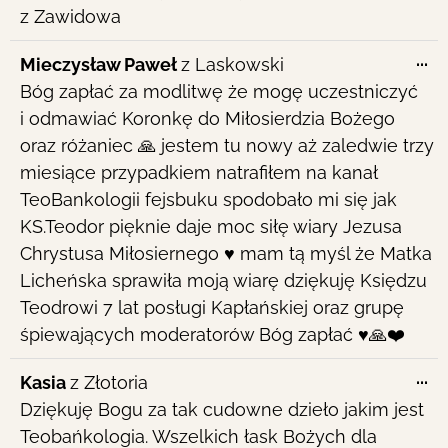
z Zawidowa
To
...
Mieczysław Paweł
z
Laskowski
th
Bóg zapłać za modlitwę że mogę uczestniczyć
me
i odmawiać Koronkę do Miłosierdzia Bożego
oraz różaniec 🙏 jestem tu nowy aż zaledwie trzy
miesiące przypadkiem natrafiłem na kanał
TeoBankologii fejsbuku spodobało mi się jak
KS.Teodor pięknie daje moc siłę wiary Jezusa
Chrystusa Miłosiernego ♥️ mam tą myśl że Matka
Licheńska sprawiła moją wiarę dziękuję Księdzu
Teodrowi 7 lat posługi Kapłańskiej oraz grupę
śpiewających moderatorów Bóg zapłać ♥️🙏❤️
To
...
Kasia
z
Złotoria
th
Dziękuję Bogu za tak cudowne dzieło jakim jest
me
Teobańkologia. Wszelkich łask Bożych dla