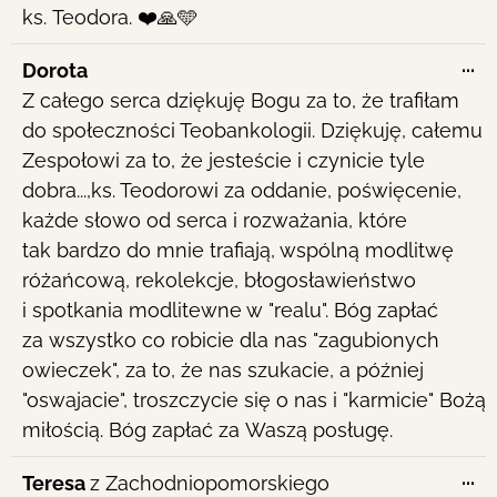
ks. Teodora. ❤️🙏🩵
To
...
Dorota
th
Z całego serca dziękuję Bogu za to, że trafiłam
me
do społeczności Teobankologii. Dziękuję, całemu
Zespołowi za to, że jesteście i czynicie tyle
dobra...,ks. Teodorowi za oddanie, poświęcenie,
każde słowo od serca i rozważania, które
tak bardzo do mnie trafiają, wspólną modlitwę
różańcową, rekolekcje, błogosławieństwo
i spotkania modlitewne w "realu". Bóg zapłać
za wszystko co robicie dla nas "zagubionych
owieczek", za to, że nas szukacie, a później
"oswajacie", troszczycie się o nas i "karmicie" Bożą
miłością. Bóg zapłać za Waszą posługę.
To
...
Teresa
z
Zachodniopomorskiego
th