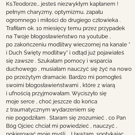
Ks.Teodorze... jesteś niezwykłym kapłanem !
me
pełnym charyzmy, optymizmu, zapału
ogromnego i miłości do drugiego człowieka .
Trafiłam ok. 10 miesięcy temu przez przypadek
na Twoje błogosławieństwo na youtube ,
po zakończeniu modlitwy wieczornej na kanale "
i Duch Święty modlitwy" i odtąd już pojawiałeś
się zawsze . Szukałam pomocy i wsparcia
duchowego , musiałam nauczyć się żyć na nowo
po przeżytym dramacie. Bardzo mi pomogłeś
swoimi błogosławieństwami , które z wiarą
i ufnością przyjmowałam. Wyciszyło się
moje serce , choć jeszcze do końca
z traumatycznym wydarzeniem się
nie pogodziłam . Staram się zrozumieć , co Pan
Bóg Ojciec chciał mi powiedzieć , nauczyć ,
pokierować moje myśli ... Uważam ,spotykając