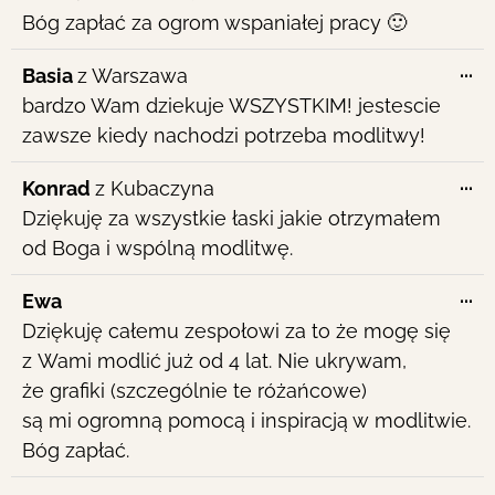
th
Bóg zapłać za ogrom wspaniałej pracy 🙂
me
To
...
Basia
z
Warszawa
th
bardzo Wam dziekuje WSZYSTKIM! jestescie
me
zawsze kiedy nachodzi potrzeba modlitwy!
To
...
Konrad
z
Kubaczyna
th
Dziękuję za wszystkie łaski jakie otrzymałem
me
od Boga i wspólną modlitwę.
To
...
Ewa
th
Dziękuję całemu zespołowi za to że mogę się
me
z Wami modlić już od 4 lat. Nie ukrywam,
że grafiki (szczególnie te różańcowe)
są mi ogromną pomocą i inspiracją w modlitwie.
Bóg zapłać.