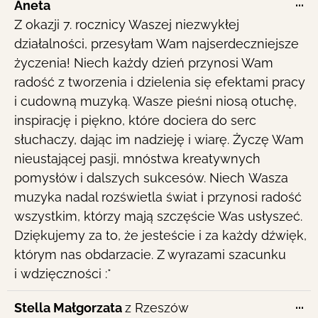
To
...
Aneta
th
Z okazji 7. rocznicy Waszej niezwykłej
me
działalności, przesyłam Wam najserdeczniejsze
życzenia! Niech każdy dzień przynosi Wam
radość z tworzenia i dzielenia się efektami pracy
i cudowną muzyką. Wasze pieśni niosą otuchę,
inspirację i piękno, które dociera do serc
słuchaczy, dając im nadzieję i wiarę. Życzę Wam
nieustającej pasji, mnóstwa kreatywnych
pomysłów i dalszych sukcesów. Niech Wasza
muzyka nadal rozświetla świat i przynosi radość
wszystkim, którzy mają szczęście Was usłyszeć.
Dziękujemy za to, że jesteście i za każdy dźwięk,
którym nas obdarzacie. Z wyrazami szacunku
i wdzięczności :*
To
...
Stella Małgorzata
z
Rzeszów
th