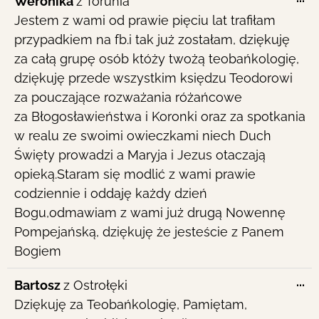
Weronika
z
Torunia
th
Jestem z wami od prawie pięciu lat trafiłam
me
przypadkiem na fb.i tak już zostałam, dziękuję
za całą grupę osób któży twożą teobańkologię,
dziękuję przede wszystkim księdzu Teodorowi
za pouczające rozważania różańcowe
za Błogosławieństwa i Koronki oraz za spotkania
w realu ze swoimi owieczkami niech Duch
Święty prowadzi a Maryja i Jezus otaczają
opieką.Staram się modlić z wami prawie
codziennie i oddaję każdy dzień
Bogu,odmawiam z wami już drugą Nowennę
Pompejańską, dziękuję że jesteście z Panem
Bogiem
To
...
Bartosz
z
Ostrołęki
th
Dziękuję za Teobańkologię, Pamiętam,
me