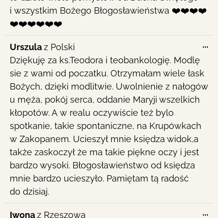
i wszystkim Bożego Błogosławieństwa ❤️❤️❤️❤️
❤️❤️❤️❤️❤️❤️
To
...
Urszula
z
Polski
th
Dziękuję za ks.Teodora i teobankologię. Modlę
me
sie z wami od poczatku. Otrzymałam wiele łask
Bożych, dzięki modlitwie. Uwolnienie z nałogów
u męża, pokój serca, oddanie Maryji wszelkich
kłopotów. A w realu oczywiście też bylo
spotkanie, takie spontaniczne, na Krupówkach
w Zakopanem. Ucieszył mnie księdza widok,a
także zaskoczył że ma takie piękne oczy i jest
bardzo wysoki. Błogosławieństwo od księdza
mnie bardzo ucieszyło. Pamiętam tą radość
do dzisiaj.
To
...
Iwona
z
Rzeszowa