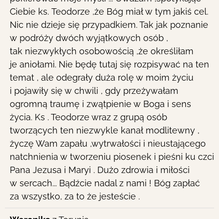
Ciebie ks. Teodorze ,że Bóg miał w tym jakiś cel.
Nic nie dzieje się przypadkiem. Tak jak poznanie
w podróży dwóch wyjątkowych osób ,
tak niezwykłych osobowością ,że określiłam
je aniołami. Nie będę tutaj się rozpisywać na ten
temat , ale odegrały duża rolę w moim życiu
i pojawiły się w chwili , gdy przeżywałam
ogromną traumę i zwątpienie w Boga i sens
życia. Ks . Teodorze wraz z grupą osób
tworzących ten niezwykle kanał modlitewny ,
życzę Wam zapału ,wytrwałości i nieustającego
natchnienia w tworzeniu piosenek i pieśni ku czci
Pana Jezusa i Maryi . Dużo zdrowia i miłości
w sercach... Bądźcie nadal z nami ! Bóg zapłać
za wszystko, za to że jesteście .
To
...