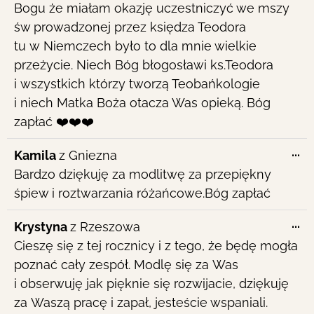
Bogu że miałam okazję uczestniczyć we mszy
św prowadzonej przez księdza Teodora
tu w Niemczech było to dla mnie wielkie
przeżycie. Niech Bóg błogosławi ks.Teodora
i wszystkich którzy tworzą Teobańkologie
i niech Matka Boża otacza Was opieką. Bóg
zapłać ❤️❤️❤️
To
...
Kamila
z
Gniezna
th
Bardzo dziękuję za modlitwę za przepiękny
me
śpiew i roztwarzania różańcowe.Bóg zapłać
To
...
Krystyna
z
Rzeszowa
th
Cieszę się z tej rocznicy i z tego, że będę mogła
me
poznać cały zespół. Modlę się za Was
i obserwuję jak pięknie się rozwijacie, dziękuję
za Waszą pracę i zapał, jesteście wspaniali.