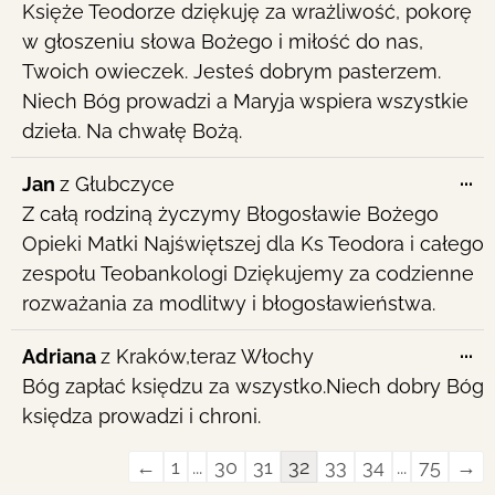
Księże Teodorze dziękuję za wrażliwość, pokorę
w głoszeniu słowa Bożego i miłość do nas,
Twoich owieczek. Jesteś dobrym pasterzem.
Niech Bóg prowadzi a Maryja wspiera wszystkie
dzieła. Na chwałę Bożą.
To
...
Jan
z
Głubczyce
th
Z całą rodziną życzymy Błogosławie Bożego
me
Opieki Matki Najświętszej dla Ks Teodora i całego
zespołu Teobankologi Dziękujemy za codzienne
rozważania za modlitwy i błogosławieństwa.
To
...
Adriana
z
Kraków,teraz Włochy
th
Bóg zapłać księdzu za wszystko.Niech dobry Bóg
me
księdza prowadzi i chroni.
Guestbook
←
1
...
30
31
32
33
34
...
75
→