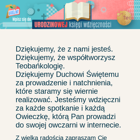
Przejdź
do
treści
Dziękujemy, że z nami jesteś.
Dziękujemy, że współtworzysz
Teobańkologię.
Dziękujemy Duchowi Świętemu
za prowadzenie i natchnienia,
które staramy się wiernie
realizować. Jesteśmy wdzięczni
za każde spotkanie i każdą
Owieczkę, którą Pan prowadzi
do swojej owczarni w internecie.
Z wielką radością zapraszam Cię