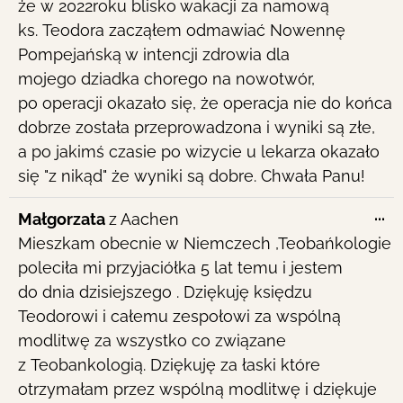
że w 2022roku blisko wakacji za namową
ks. Teodora zacząłem odmawiać Nowennę
Pompejańską w intencji zdrowia dla
mojego dziadka chorego na nowotwór,
po operacji okazało się, że operacja nie do końca
dobrze została przeprowadzona i wyniki są złe,
a po jakimś czasie po wizycie u lekarza okazało
się "z nikąd" że wyniki są dobre. Chwała Panu!
To
...
Małgorzata
z
Aachen
th
Mieszkam obecnie w Niemczech ,Teobańkologie
me
poleciła mi przyjaciółka 5 lat temu i jestem
do dnia dzisiejszego . Dziękuję księdzu
Teodorowi i całemu zespołowi za wspólną
modlitwę za wszystko co związane
z Teobankologią. Dziękuję za łaski które
otrzymałam przez wspólną modlitwę i dziękuje