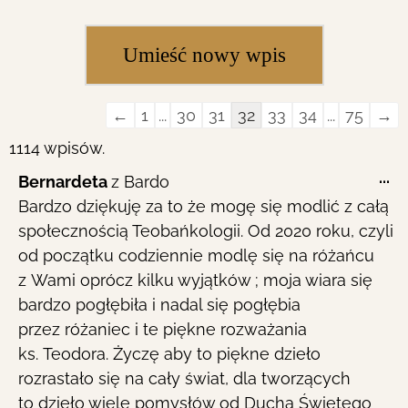
Guestbook
←
1
...
30
31
32
33
34
...
75
→
list
1114 wpisów.
navigation
To
...
Bernardeta
z
Bardo
th
Bardzo dziękuję za to że mogę się modlić z całą
me
społecznością Teobańkologii. Od 2020 roku, czyli
od początku codziennie modlę się na różańcu
z Wami oprócz kilku wyjątków ; moja wiara się
bardzo pogłębiła i nadal się pogłębia
przez różaniec i te piękne rozważania
ks. Teodora. Życzę aby to piękne dzieło
rozrastało się na cały świat, dla tworzących
to dzieło wiele pomysłów od Ducha Świętego