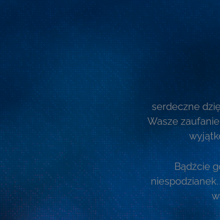
Przejdź
do
treści
serdeczne dzię
Wasze zaufanie
wyjątk
Bądźcie go
niespodzianek.
w