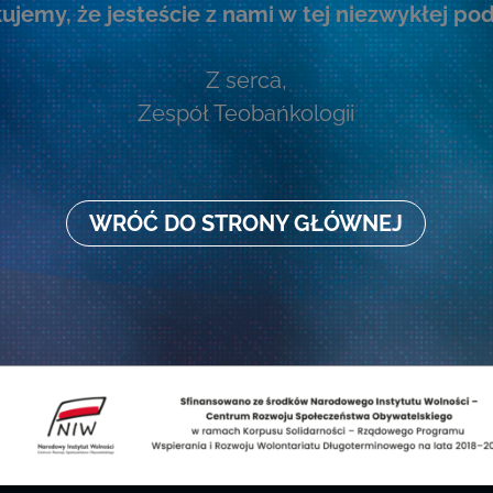
ujemy, że jesteście z nami w tej niezwykłej po
Z serca,
Zespół Teobańkologii
WRÓĆ DO STRONY GŁÓWNEJ