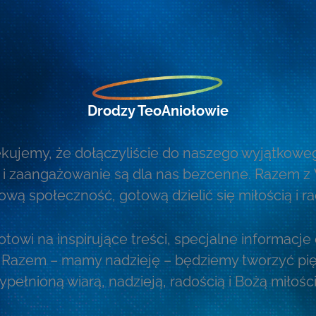
Drodzy TeoAniołowie
kujemy, że dołączyliście do naszego wyjątkowe
 i zaangażowanie są dla nas bezcenne. Razem 
ową społeczność, gotową dzielić się miłością i ra
towi na inspirujące treści, specjalne informacje
 Razem – mamy nadzieję – będziemy tworzyć pi
ypełnioną wiarą, nadzieją, radością i Bożą miłości