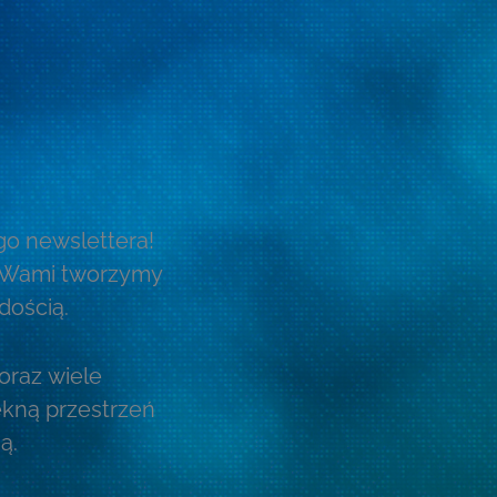
go newslettera!
z Wami tworzymy
dością.
 oraz wiele
ękną przestrzeń
ą.