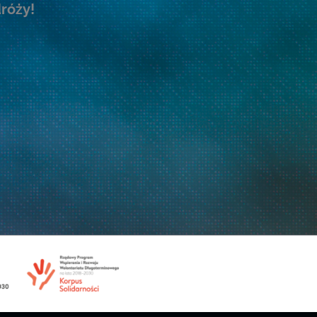
dróży!