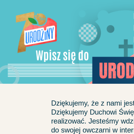
Przejdź
do
treści
Dziękujemy, że z nami jes
Dziękujemy Duchowi Święte
realizować. Jesteśmy wdz
do swojej owczarni w inter