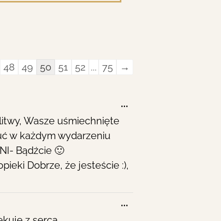
ook
48
49
50
51
52
...
75
→
ion
Toggle
...
this
litwy, Wasze uśmiechnięte
metabox.
zuć w każdym wydarzeniu
NI- Bądźcie 🙂
eki Dobrze, że jesteście :),
Toggle
...
this
ękuję z serca