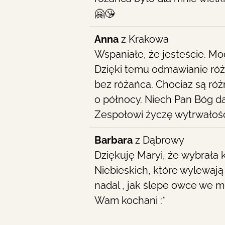
🤗😘
Anna
z
Krakowa
Wspaniałe, że jesteście. Mo
Dzięki temu odmawianie róż
bez różańca. Chociaz są róż
o północy. Niech Pan Bóg da
Zespołowi życzę wytrwałośc
Barbara
z
Dąbrowy
Dziękuję Maryi, że wybrała
Niebieskich, które wylewają
nadal , jak ślepe owce we m
Wam kochani :*