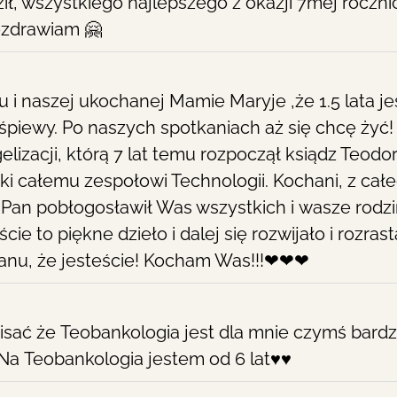
ł, wszystkiego najlepszego z okazji 7mej rocznic
ozdrawiam 🤗
 i naszej ukochanej Mamie Maryje ,że 1.5 lata j
piewy. Po naszych spotkaniach aż się chcę żyć!
lizacji, którą 7 lat temu rozpoczął ksiądz Teodor 
ięki całemu zespołowi Technologii. Kochani, z ca
 Pan pobłogosławił Was wszystkich i wasze rodzi
e to piękne dzieło i dalej się rozwijało i rozra
 Panu, że jesteście! Kocham Was!!!❤❤❤
sać że Teobankologia jest dla mnie czymś bard
 Na Teobankologia jestem od 6 lat♥️♥️