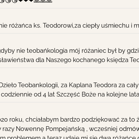
ć 😘😘😘❤❤❤🙏🙏🙏
ie różańca ks. Teodorowi,za ciepły uśmiechu i 
!!!!! gdyby nie teobańkologia mój różaniec był by g
osławieństwa dla Naszego kochanego księdza Te
zieło Teobankologii, za Kaplana Teodora za cał
odziennie od 4 lat Szczęść Boże na kolejne la
0 roku, chciałabym bardzo podziękować za to ż
y razy Nowennę Pompejańską , wcześniej odmówi
kim problemem a teraz udaje mi się dwa różańce