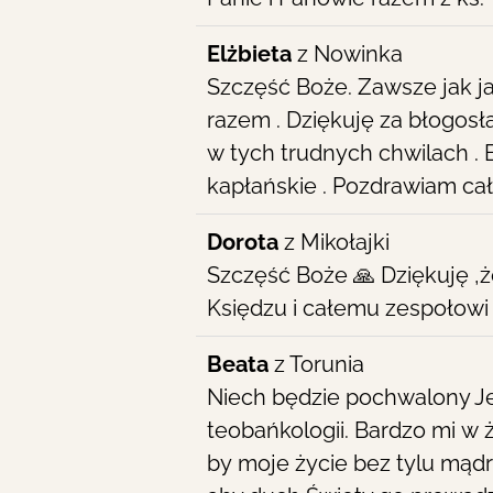
Elżbieta
z
Nowinka
Szczęść Boże. Zawsze jak j
razem . Dziękuję za błogosł
w tych trudnych chwilach . 
kapłańskie . Pozdrawiam cał
Dorota
z
Mikołajki
Szczęść Boże 🙏 Dziękuję ,
Księdzu i całemu zespołowi
Beata
z
Torunia
Niech będzie pochwalony Je
teobańkologii. Bardzo mi w 
by moje życie bez tylu mąd