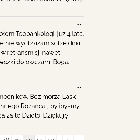
Toggle
...
this
łem Teobankologii już 4 lata.
metabox.
że nie wyobrażam sobie dnia
 w retransmisji nawet
ieczki do owczarni Boga.
Toggle
...
this
pomocników. Bez morza Łask
metabox.
iennego Różańca , bylibyśmy
a za to Dzieło. Dziękuję
ook
48
49
50
51
52
...
75
→