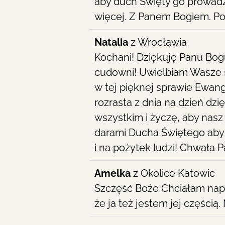
aby duch Święty go prowadzi
więcej. Z Panem Bogiem. P
Natalia
z
Wrocławia
Kochani! Dziękuję Panu Bogu
cudowni! Uwielbiam Wasze ś
w tej pięknej sprawie Ewange
rozrasta z dnia na dzień dz
wszystkim i życzę, aby nasz
darami Ducha Świętego abyści
i na pożytek ludzi! Chwała
Amelka
z
Okolice Katowic
Szczęść Boże Chciałam napi
że ja też jestem jej częścią.