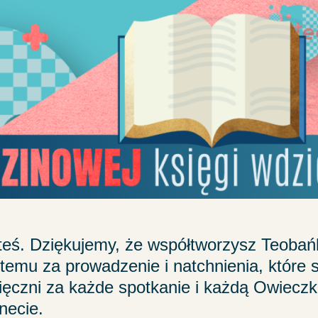
teś. Dziękujemy, że współtworzysz Teobań
mu za prowadzenie i natchnienia, które s
ięczni za każde spotkanie i każdą Owieczk
necie.