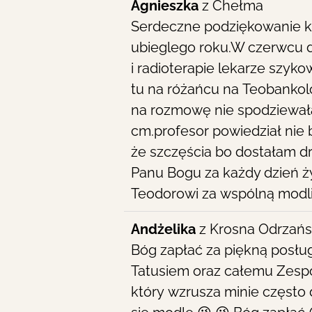
Agnieszka
z
Chełma
Serdeczne podziękowanie ks
ubieglego roku.W czerwcu d
i radioterapie lekarze szyk
tu na różańcu na Teobankolo
na rozmowę nie spodziewała
cm.profesor powiedział nie b
że szczęścia bo dostałam dru
Panu Bogu za każdy dzień ż
Teodorowi za wspólną modlit
Andżelika
z
Krosna Odrzańs
Bóg zapłać za piękną posłu
Tatusiem oraz całemu Zespoł
który wzrusza minie często 