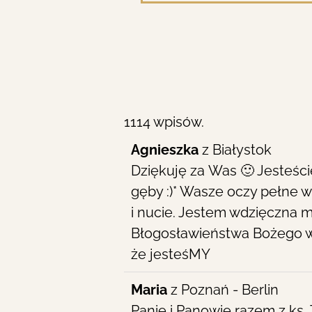
1114 wpisów.
Agnieszka
z
Białystok
Dziękuję za Was 🙂 Jesteśc
gęby :)* Wasze oczy pełne 
i nucie. Jestem wdzięczna 
Błogosławieństwa Bożego w u
że jesteśMY
Maria
z
Poznań - Berlin
Panie i Panowie razem z ks