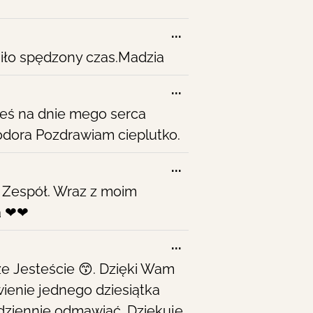
Toggle
...
this
miło spędzony czas.Madzia
metabox.
Toggle
...
this
dzieś na dnie mego serca
metabox.
odora Pozdrawiam cieplutko.
Toggle
...
this
y Zespół. Wraz z moim
metabox.
ta ❤❤
Toggle
...
this
e Jesteście 😙. Dzięki Wam
metabox.
enie jednego dziesiątka
 dziennie odmawiać. Dziękuję