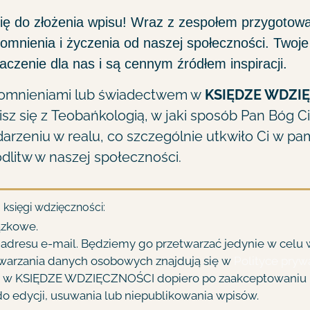
ię do złożenia wpisu! Wraz z zespołem przygotowa
mnienia i życzenia od naszej społeczności. Twoje s
czenie dla nas i są cennym źródłem inspiracji.
spomnieniami lub świadectwem w
KSIĘDZE WDZI
z się z Teobańkologią, w jaki sposób Pan Bóg Ci
arzeniu w realu, co szczególnie utkwiło Ci w pami
litw w naszej społeczności.
księgi wdzięczności:
ązkowe.
adresu e-mail. Będziemy go przetwarzać jedynie w celu w
warzania danych osobowych znajdują się w
Polityce pryw
y w KSIĘDZE WDZIĘCZNOŚCI dopiero po zaakceptowaniu 
o edycji, usuwania lub niepublikowania wpisów.