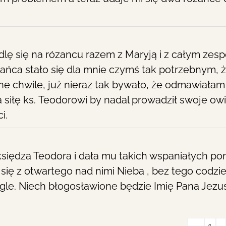
dlę się na rózancu razem z Maryją i z całym zespo
ańca stało się dla mnie czymś tak potrzebnym, 
ne chwile, już nieraz tak bywało, że odmawiałam
 siłę ks. Teodorowi by nadal prowadził swoje ow
i.
 księdza Teodora i dała mu takich wspaniałych 
 się z otwartego nad nimi Nieba , bez tego codz
gle. Niech błogosławione będzie Imię Pana Jezus
Guestb
←
1
...