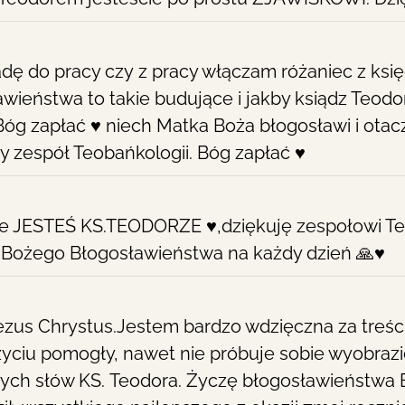
adę do pracy czy z pracy włączam różaniec z ks
awieństwa to takie budujące i jakby ksiądz Teod
Bóg zapłać ♥️ niech Matka Boża błogosławi i otac
y zespół Teobańkologii. Bóg zapłać ♥️
że JESTEŚ KS.TEODORZE ♥️,dziękuję zespołowi Te
 Bożego Błogosławieństwa na każdy dzień 🙏♥️
zus Chrystus.Jestem bardzo wdzięczna za treści,
życiu pomogły, nawet nie próbuje sobie wyobrazi
rych słów KS. Teodora. Życzę błogosławieństwa 