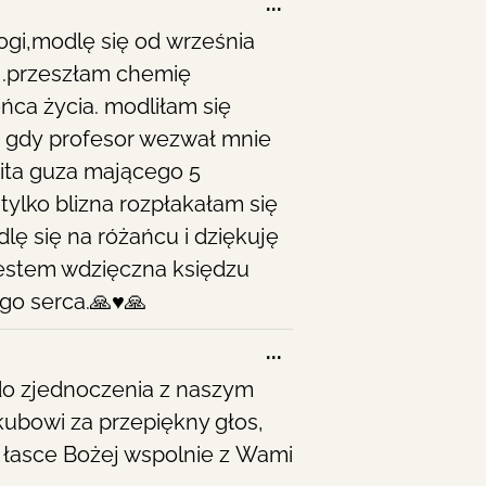
Toggle
...
this
gi,modlę się od września
metabox.
 .przeszłam chemię
ńca życia. modliłam się
.i gdy profesor wezwał mnie
ita guza mającego 5
tylko blizna rozpłakałam się
lę się na różańcu i dziękuję
jestem wdzięczna księdzu
go serca.🙏♥️🙏
Toggle
...
this
do zjednoczenia z naszym
metabox.
kubowi za przepiękny głos,
i łasce Bożej wspolnie z Wami