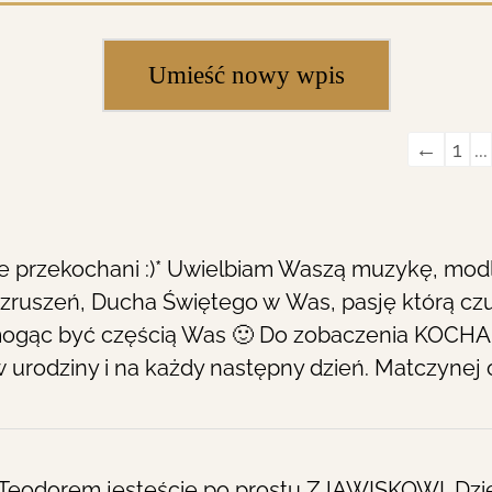
Guestb
←
1
...
list
navigat
ie przekochani :)* Uwielbiam Waszą muzykę, mod
wzruszeń, Ducha Świętego w Was, pasję którą c
mogąc być częścią Was 🙂 Do zobaczenia KOCHA
rodziny i na każdy następny dzień. Matczynej opi
. Teodorem jesteście po prostu ZJAWISKOWI. Dzi