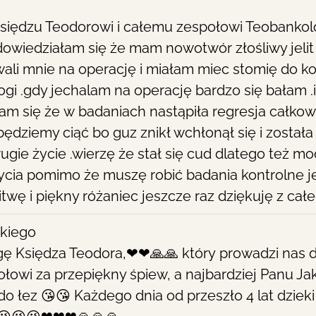
iędzu Teodorowi i całemu zespołowi Teobankolo
owiedziałam się że mam nowotwór złośliwy jelit
owali mnie na operację i miałam miec stomię do ko
gi .gdy jechalam na operację bardzo się bałam 
m się że w badaniach nastąpiła regresja całkow
ędziemy ciąć bo guz znikł wchłonął się i została 
gie życie .wierzę że stał się cud dlatego też mod
ycia pomimo że muszę robić badania kontrolne 
wę i piękny różaniec jeszcze raz dziękuję z całe
kiego
gę Księdza Teodora,❤❤🙏🙏 który prowadzi nas 
owi za przepiękny śpiew, a najbardziej Panu Ja
do łez 😘😘 Każdego dnia od przeszło 4 lat dziek