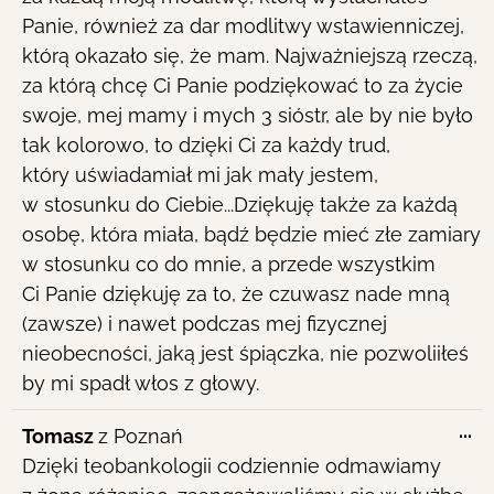
Panie, również za dar modlitwy wstawienniczej,
którą okazało się, że mam. Najważniejszą rzeczą,
za którą chcę Ci Panie podziękować to za życie
swoje, mej mamy i mych 3 sióstr, ale by nie było
tak kolorowo, to dzięki Ci za każdy trud,
który uświadamiał mi jak mały jestem,
w stosunku do Ciebie...Dziękuję także za każdą
osobę, która miała, bądź będzie mieć złe zamiary
w stosunku co do mnie, a przede wszystkim
Ci Panie dziękuję za to, że czuwasz nade mną
(zawsze) i nawet podczas mej fizycznej
nieobecności, jaką jest śpiączka, nie pozwoliiłeś
by mi spadł włos z głowy.
To
...
Tomasz
z
Poznań
th
Dzięki teobankologii codziennie odmawiamy
me