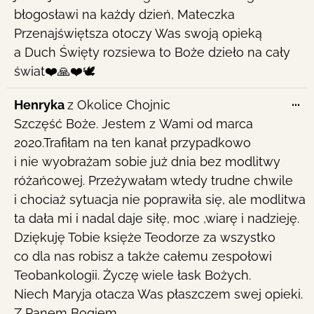
błogosławi na każdy dzień, Mateczka
Przenajświętsza otoczy Was swoją opieką
a Duch Święty rozsiewa to Boże dzieło na cały
świat❤️🙏❤️🕊
To
...
Henryka
z
Okolice Chojnic
th
Szczęść Boże. Jestem z Wami od marca
me
2020.Trafiłam na ten kanał przypadkowo
i nie wyobrażam sobie już dnia bez modlitwy
różańcowej. Przeżywałam wtedy trudne chwile
i chociaż sytuacja nie poprawiła się, ale modlitwa
ta dała mi i nadal daje siłę, moc ,wiarę i nadzieję.
Dziękuję Tobie księże Teodorze za wszystko
co dla nas robisz a także całemu zespołowi
Teobankologii. Życzę wiele łask Bożych.
Niech Maryja otacza Was płaszczem swej opieki.
Z Panem Bogiem .