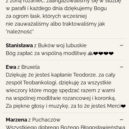
z żoną różaniec, zaangażowaliśmy się w służbę
w parafii i każdego dnia dziękujemy Bogu
za ogrom łask, których wcześniej
nie zauważaliśmy albo traktowaliśmy jak
"należność"
To
...
Stanisława
z
Buków woj lubuskie
th
Bóg zapłać za wspólną modlitwę 🙏❤️❤️❤️❤️
me
To
...
Ewa
z
Bruxela
th
Dziękuję że jesteś kapłanie Teodorze, za cały
me
zespół Teobankologi, dziękuję za wszystkie
wieczory które mogę spędzać razem z wami
na wspólnej modlitwie rozancowej i koronką,
Za piękne głosy i muzykę, za to że jesteś Merci❤️
To
...
Marzena
z
Puchaczów
th
Wszystkiego dobrego Bożego Błogosławieństwa
me