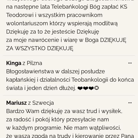
na następne lata Telebańkologi Bóg zapłać KS
Teodorowi i wszystkim pracownikom
wolontariuszom którzy wspierają modlitwą
Dziękuję za to że jesteście Dziękuję
za moje nawrócenie i wiarę w Boga DZIĘKUJĘ
ZA WSZYSTKO DZIĘKUJĘ
To
...
Kinga
z
Pilzna
th
Błogosławieństwa w dalszej posłudze
me
kapłańskiej i działalności Teobankologii do końca
świata i jeden dzień dłużej. ❤️❤️❤️🌻
To
...
Mariusz
z
Szwecja
th
Bardzo Wam dziękuję za wasz trud i wysiłek,
me
za radość i pokój który przesyłacie nam
w każdym programie. Nie mam wątpliwości,
że wasza zgoda na trudy i kierowanie przez Pana