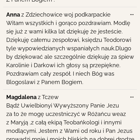
To
...
Anna
z
Zdziechowice woj podkarpackie
th
Witam wszystkich i gorąco pozdrawiam. Modlę
me
się już z wami kilka lat dziękuję że jesteście.
Dziękuję całemu zespołowi, księdzu Teodorowi
tyle wypowiedzianych wspaniałych nauk.Dlugo
by dziękować ale szczególnie dziękuję za śpiew
Karolinie i Darkowi ich głosy są przepiękne.
Pozdrawiam cały zespół. I niech Bóg was
Blogoslawi z Panem Bogiem.
To
...
Magdalena
z
Tczew
th
Bądź Uwielbionyi Wywyższony Panie Jezu
me
za to że mogę uczestniczyć w Różańcu weaz
z Maryją ,z całą ekipą Teobańkologi i innymi
modlącymi. Jestem z Wami od roku i Pan Jezus
prowadzi mnie i moich bliskich na dobrej drodze