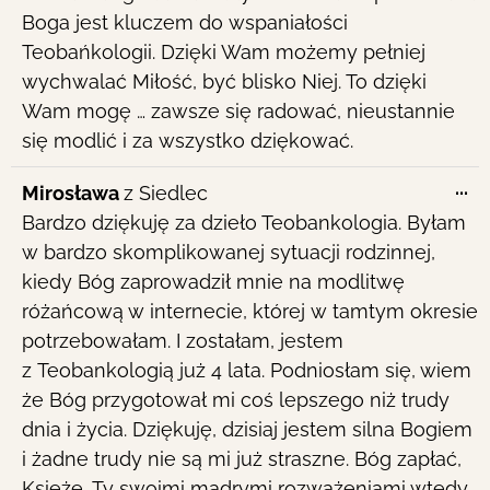
Boga jest kluczem do wspaniałości
Teobańkologii. Dzięki Wam możemy pełniej
wychwalać Miłość, być blisko Niej. To dzięki
Wam mogę … zawsze się radować, nieustannie
się modlić i za wszystko dziękować.
To
...
Mirosława
z
Siedlec
th
Bardzo dziękuję za dzieło Teobankologia. Byłam
me
w bardzo skomplikowanej sytuacji rodzinnej,
kiedy Bóg zaprowadził mnie na modlitwę
różańcową w internecie, której w tamtym okresie
potrzebowałam. I zostałam, jestem
z Teobankologią już 4 lata. Podniosłam się, wiem
że Bóg przygotował mi coś lepszego niż trudy
dnia i życia. Dziękuję, dzisiaj jestem silna Bogiem
i żadne trudy nie są mi już straszne. Bóg zapłać,
Księże, Ty swoimi mądrymi rozważeniami wtedy