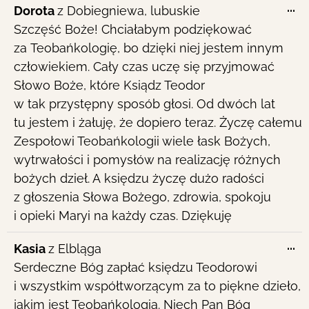
To
...
Dorota
z
Dobiegniewa, lubuskie
th
Szczęść Boże! Chciałabym podziękować
me
za Teobańkologię, bo dzięki niej jestem innym
człowiekiem. Cały czas uczę się przyjmować
Słowo Boże, które Ksiądz Teodor
w tak przystępny sposób głosi. Od dwóch lat
tu jestem i żałuję, że dopiero teraz. Życzę całemu
Zespołowi Teobańkologii wiele łask Bożych,
wytrwałości i pomysłów na realizację różnych
bożych dzieł. A księdzu życzę dużo radości
z głoszenia Słowa Bożego, zdrowia, spokoju
i opieki Maryi na każdy czas. Dziękuję
To
...
Kasia
z
Elbląga
th
Serdeczne Bóg zapłać księdzu Teodorowi
me
i wszystkim współtworzącym za to piękne dzieło,
jakim jest Teobańkologia. Niech Pan Bóg