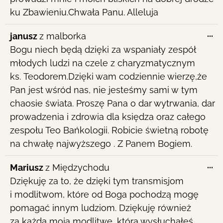
ku Zbawieniu.Chwała Panu. Alleluja
To
...
janusz
z
malborka
th
Bogu niech będą dzięki za wspaniały zespół
me
młodych ludzi na czele z charyzmatycznym
ks. Teodorem.Dzięki wam codziennie wierzę,że
Pan jest wśród nas, nie jesteśmy sami w tym
chaosie świata. Proszę Pana o dar wytrwania, dar
prowadzenia i zdrowia dla księdza oraz całego
zespołu Teo Bańkologii. Robicie świetną robotę
na chwałę najwyższego . Z Panem Bogiem.
To
...
Mariusz
z
Międzychodu
th
Dziękuję za to, że dzięki tym transmisjom
me
i modlitwom, które od Boga pochodzą mogę
pomagać innym ludziom. Dziękuję również
za każdą moją modlitwę, którą wysłuchałeś