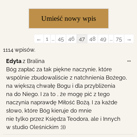
Guestbook
←
1
...
45
46
47
48
49
...
75
→
list
1114 wpisów.
navigation
To
...
Edyta
z
Bralina
th
Bóg zapłać za tak piękne naczynie, które
me
wspólnie zbudowaliście z natchnienia Bożego,
na większą chwałę Bogu i dla przybliżenia
na do Niego. I za to , że mogę pić z tego
naczynia naprawdę Miłość Bożą. I za każde
słowo, które Bóg kieruje do mnie
nie tylko przez Księdza Teodora, ale i Innych
w studio Oleśnickim :)))