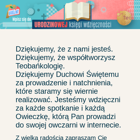
Przejdź
do
treści
Dziękujemy, że z nami jesteś.
Dziękujemy, że współtworzysz
Teobańkologię.
Dziękujemy Duchowi Świętemu
za prowadzenie i natchnienia,
które staramy się wiernie
realizować. Jesteśmy wdzięczni
za każde spotkanie i każdą
Owieczkę, którą Pan prowadzi
do swojej owczarni w internecie.
Z wielką radością zapraszam Cię